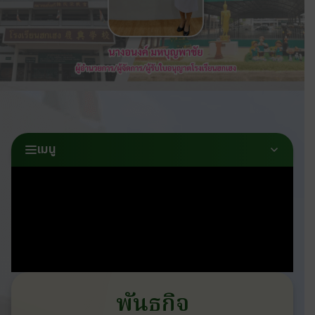
เมนู
พันธกิจ