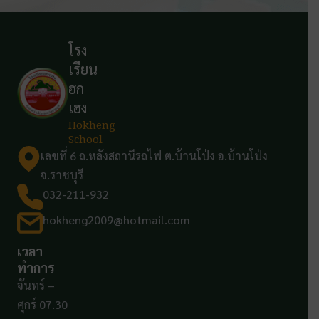
โรง
เรียน
ฮก
เฮง
Hokheng
School
เลขที่ 6 ถ.หลังสถานีรถไฟ ต.บ้านโป่ง อ.บ้านโป่ง
จ.ราชบุรี
032-211-932
hokheng2009@hotmail.com
เวลา
ทำการ
จันทร์ –
ศุกร์ 07.30