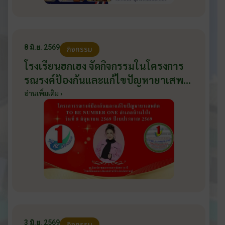
8 มิ.ย. 2569
กิจกรรม
โรงเรียนฮกเฮง จัดกิจกรรมในโครงการ
รณรงค์ป้องกันและแก้ไขปัญหายาเสพ
ติด TO BE NUMBER ONE อำเภอ
อ่านเพิ่มเติม ›
บ้านโป่ง ปีงบประมาณ 2569 ให้กับ
นักเรียนแกนนำ ในวันที่ 8 มิถุนายน
2569
3 มิ.ย. 2569
กิจกรรม