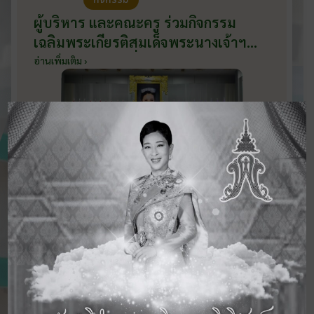
ผู้บริหาร และคณะครู ร่วมกิจกรรม
เฉลิมพระเกียรติสมเด็จพระนางเจ้าฯ
พระบรมราชินี เนื่องในโอกาสวันเฉลิม
อ่านเพิ่มเติม ›
พระชนมพรรษา กับหน่วยงานอำเภอ
เมืองบ้านโป่ง ณ ศาลาประชาคมริมน้ำ
วันที่ 3 มิถุนายน 2569
ดูข่าวสารทั้งหมด