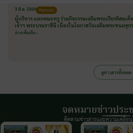
3 มิ.ย. 2569
กิจกรรม
ผู้บริหาร และคณะครู ร่วมกิจกรรมเฉลิมพระเกียรติสมเด
เจ้าฯ พระบรมราชินี เนื่องในโอกาสวันเฉลิมพระชนมพร
หน่วยงานอำเภอเมืองบ้านโป่ง ณ ศาลาประชาคมริมน้ำ วั
อ่านเพิ่มเติม ›
มิถุนายน 2569
ดูข่าวสารทั้งหมด
จดหมายข่าวประชา
ติดตามข่าวสารและความเคลื่อน