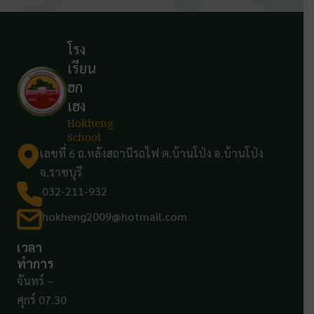
โรง
เรียน
ฮก
เฮง
Hokheng
School
เลขที่ 6 ถ.หลังสถานีรถไฟ ต.บ้านโป่ง อ.บ้านโป่ง
จ.ราชบุรี
032-211-932
hokheng2009@hotmail.com
เวลา
ทำการ
จันทร์ –
ศุกร์ 07.30