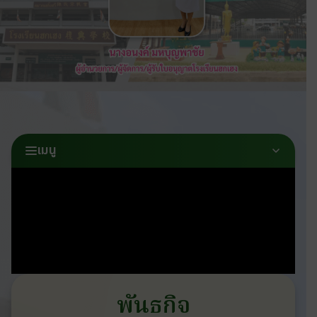
เมนู
พันธกิจ