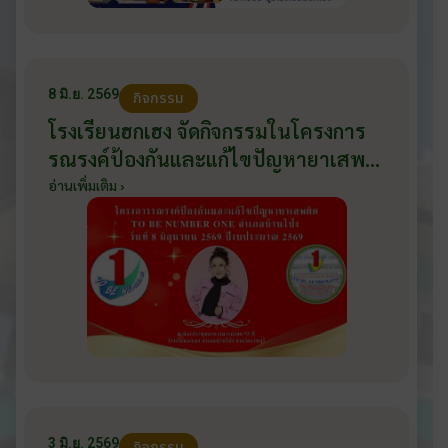
8 มิ.ย. 2569
กิจกรรม
โรงเรียนฮกเฮง จัดกิจกรรมในโครงการ
รณรงค์ป้องกันและแก้ไขปัญหายาเสพ
ติด TO BE NUMBER ONE อำเภอ
อ่านเพิ่มเติม ›
บ้านโป่ง ปีงบประมาณ 2569 ให้กับ
นักเรียนแกนนำ ในวันที่ 8 มิถุนายน
2569
3 มิ.ย. 2569
กิจกรรม