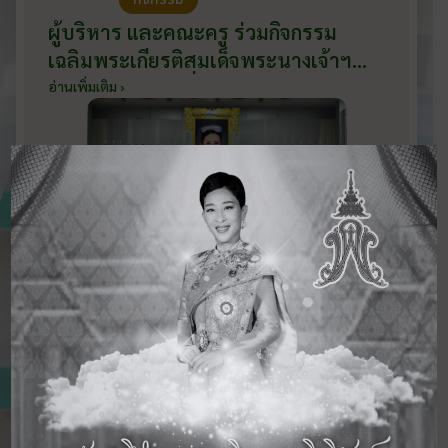
ผู้บริหาร และคณะครู ร่วมกิจกรรม
เฉลิมพระเกียรติสมเด็จพระนางเจ้าฯ
พระบรมราชินี เนื่องในโอกาสวันเฉลิม
อ่านเพิ่มเติม ›
พระชนมพรรษา กับหน่วยงานอำเภอ
เมืองบ้านโป่ง ณ ศาลาประชาคมริมน้ำ
วันที่ 3 มิถุนายน 2569
ดูข่าวสารทั้งหมด