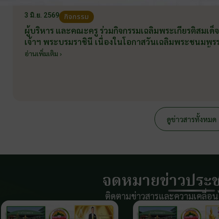
3 มิ.ย. 2569
กิจกรรม
ผู้บริหาร และคณะครู ร่วมกิจกรรมเฉลิมพระเกียรติสมเด
เจ้าฯ พระบรมราชินี เนื่องในโอกาสวันเฉลิมพระชนมพร
หน่วยงานอำเภอเมืองบ้านโป่ง ณ ศาลาประชาคมริมน้ำ วั
อ่านเพิ่มเติม ›
มิถุนายน 2569
ดูข่าวสารทั้งหมด
จดหมายข่าวประชา
ติดตามข่าวสารและความเคลื่อน