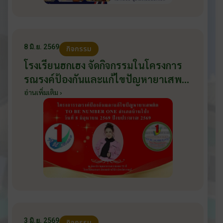
8 มิ.ย. 2569
กิจกรรม
โรงเรียนฮกเฮง จัดกิจกรรมในโครงการ
รณรงค์ป้องกันและแก้ไขปัญหายาเสพ
ติด TO BE NUMBER ONE อำเภอ
อ่านเพิ่มเติม ›
บ้านโป่ง ปีงบประมาณ 2569 ให้กับ
นักเรียนแกนนำ ในวันที่ 8 มิถุนายน
2569
3 มิ.ย. 2569
กิจกรรม