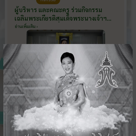
ผู้บริหาร และคณะครู ร่วมกิจกรรม
เฉลิมพระเกียรติสมเด็จพระนางเจ้าฯ
พระบรมราชินี เนื่องในโอกาสวันเฉลิม
อ่านเพิ่มเติม ›
พระชนมพรรษา กับหน่วยงานอำเภอ
เมืองบ้านโป่ง ณ ศาลาประชาคมริมน้ำ
วันที่ 3 มิถุนายน 2569
ดูข่าวสารทั้งหมด