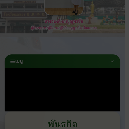
เมนู
พันธกิจ