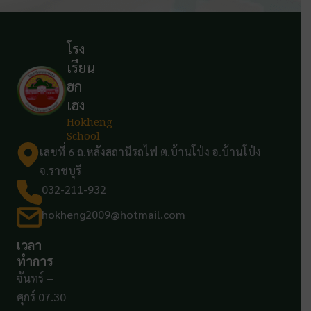
โรง
เรียน
ฮก
เฮง
Hokheng
School
เลขที่ 6 ถ.หลังสถานีรถไฟ ต.บ้านโป่ง อ.บ้านโป่ง
จ.ราชบุรี
032-211-932
hokheng2009@hotmail.com
เวลา
ทำการ
จันทร์ –
ศุกร์ 07.30