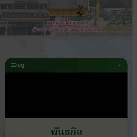
เมนู
พันธกิจ