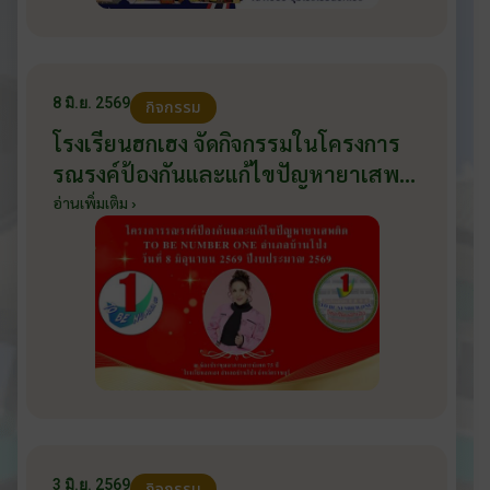
8 มิ.ย. 2569
กิจกรรม
โรงเรียนฮกเฮง จัดกิจกรรมในโครงการ
รณรงค์ป้องกันและแก้ไขปัญหายาเสพ
ติด TO BE NUMBER ONE อำเภอ
อ่านเพิ่มเติม ›
บ้านโป่ง ปีงบประมาณ 2569 ให้กับ
นักเรียนแกนนำ ในวันที่ 8 มิถุนายน
2569
3 มิ.ย. 2569
กิจกรรม