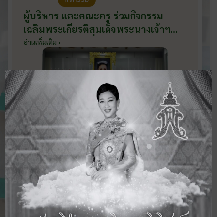
ผู้บริหาร และคณะครู ร่วมกิจกรรม
เฉลิมพระเกียรติสมเด็จพระนางเจ้าฯ
พระบรมราชินี เนื่องในโอกาสวันเฉลิม
อ่านเพิ่มเติม ›
พระชนมพรรษา กับหน่วยงานอำเภอ
เมืองบ้านโป่ง ณ ศาลาประชาคมริมน้ำ
วันที่ 3 มิถุนายน 2569
ดูข่าวสารทั้งหมด