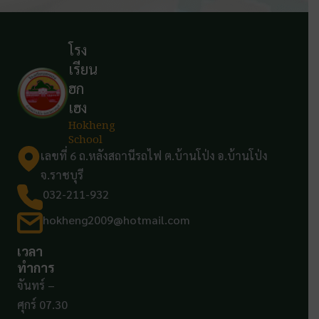
โรง
เรียน
ฮก
เฮง
Hokheng
School
เลขที่ 6 ถ.หลังสถานีรถไฟ ต.บ้านโป่ง อ.บ้านโป่ง
จ.ราชบุรี
032-211-932
hokheng2009@hotmail.com
เวลา
ทำการ
จันทร์ –
ศุกร์ 07.30