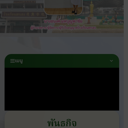
เมนู
พันธกิจ