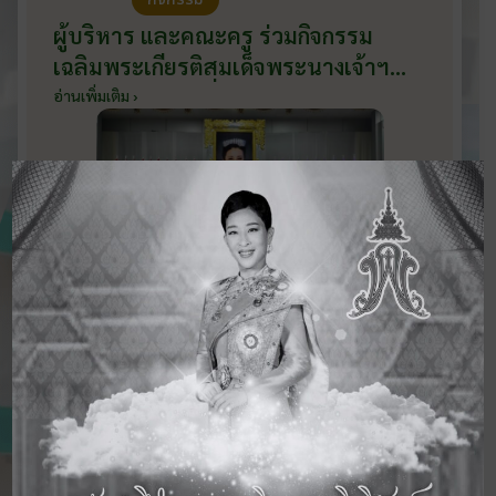
ผู้บริหาร และคณะครู ร่วมกิจกรรม
เฉลิมพระเกียรติสมเด็จพระนางเจ้าฯ
พระบรมราชินี เนื่องในโอกาสวันเฉลิม
อ่านเพิ่มเติม ›
พระชนมพรรษา กับหน่วยงานอำเภอ
เมืองบ้านโป่ง ณ ศาลาประชาคมริมน้ำ
วันที่ 3 มิถุนายน 2569
ดูข่าวสารทั้งหมด