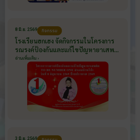
8 มิ.ย. 2569
กิจกรรม
โรงเรียนฮกเฮง จัดกิจกรรมในโครงการ
รณรงค์ป้องกันและแก้ไขปัญหายาเสพ
ติด TO BE NUMBER ONE อำเภอ
อ่านเพิ่มเติม ›
บ้านโป่ง ปีงบประมาณ 2569 ให้กับ
นักเรียนแกนนำ ในวันที่ 8 มิถุนายน
2569
3 มิ.ย. 2569
กิจกรรม