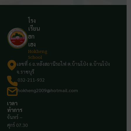
โรง
เรียน
ฮก
เฮง
Hokheng
School
เลขที่ 6 ถ.หลังสถานีรถไฟ ต.บ้านโป่ง อ.บ้านโป่ง
จ.ราชบุรี
032-211-932
hokheng2009@hotmail.com
เวลา
ทำการ
จันทร์ –
ศุกร์ 07.30