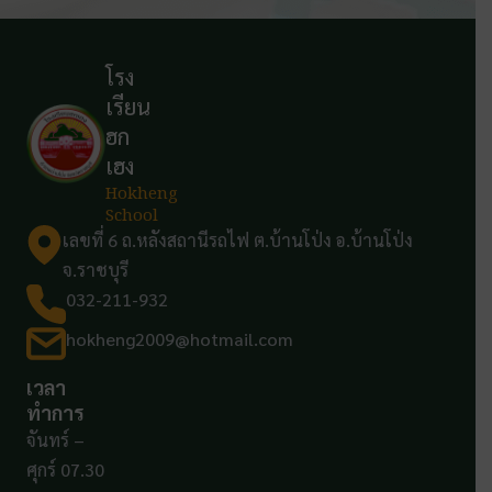
โรง
เรียน
ฮก
เฮง
Hokheng
School
เลขที่ 6 ถ.หลังสถานีรถไฟ ต.บ้านโป่ง อ.บ้านโป่ง
จ.ราชบุรี
032-211-932
hokheng2009@hotmail.com
เวลา
ทำการ
จันทร์ –
ศุกร์ 07.30