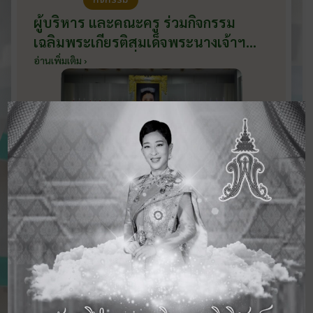
ผู้บริหาร และคณะครู ร่วมกิจกรรม
เฉลิมพระเกียรติสมเด็จพระนางเจ้าฯ
พระบรมราชินี เนื่องในโอกาสวันเฉลิม
อ่านเพิ่มเติม ›
พระชนมพรรษา กับหน่วยงานอำเภอ
เมืองบ้านโป่ง ณ ศาลาประชาคมริมน้ำ
วันที่ 3 มิถุนายน 2569
ดูข่าวสารทั้งหมด