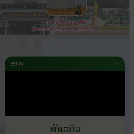
เมนู
พันธกิจ