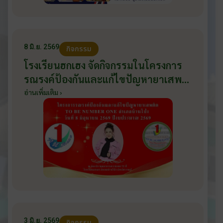
8 มิ.ย. 2569
กิจกรรม
โรงเรียนฮกเฮง จัดกิจกรรมในโครงการ
รณรงค์ป้องกันและแก้ไขปัญหายาเสพ
ติด TO BE NUMBER ONE อำเภอ
อ่านเพิ่มเติม ›
บ้านโป่ง ปีงบประมาณ 2569 ให้กับ
นักเรียนแกนนำ ในวันที่ 8 มิถุนายน
2569
3 มิ.ย. 2569
กิจกรรม