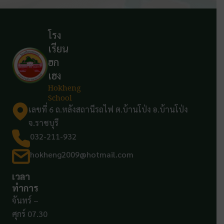
โรง
เรียน
ฮก
เฮง
Hokheng
School
เลขที่ 6 ถ.หลังสถานีรถไฟ ต.บ้านโป่ง อ.บ้านโป่ง
จ.ราชบุรี
032-211-932
hokheng2009@hotmail.com
เวลา
ทำการ
จันทร์ –
ศุกร์ 07.30