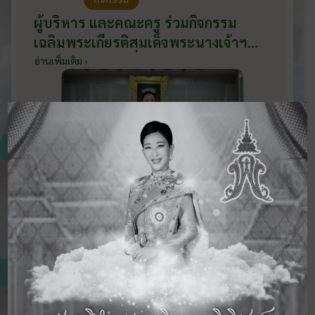
ผู้บริหาร และคณะครู ร่วมกิจกรรม
เฉลิมพระเกียรติสมเด็จพระนางเจ้าฯ
พระบรมราชินี เนื่องในโอกาสวันเฉลิม
อ่านเพิ่มเติม ›
พระชนมพรรษา กับหน่วยงานอำเภอ
เมืองบ้านโป่ง ณ ศาลาประชาคมริมน้ำ
วันที่ 3 มิถุนายน 2569
ดูข่าวสารทั้งหมด