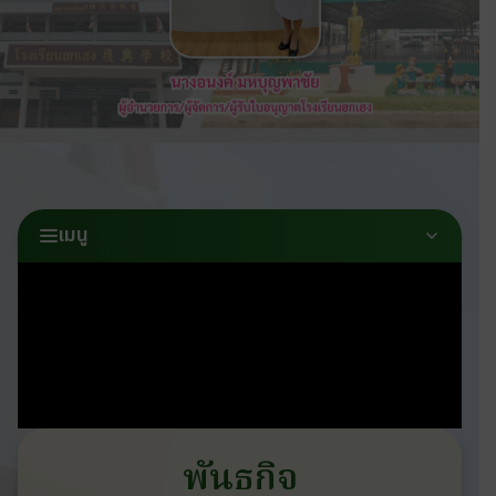
เมนู
พันธกิจ