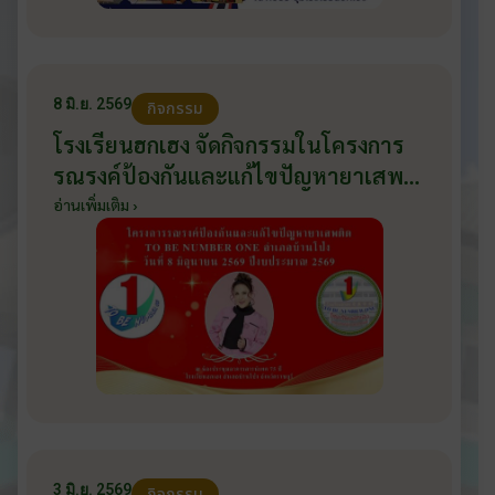
8 มิ.ย. 2569
กิจกรรม
โรงเรียนฮกเฮง จัดกิจกรรมในโครงการ
รณรงค์ป้องกันและแก้ไขปัญหายาเสพ
ติด TO BE NUMBER ONE อำเภอ
อ่านเพิ่มเติม ›
บ้านโป่ง ปีงบประมาณ 2569 ให้กับ
นักเรียนแกนนำ ในวันที่ 8 มิถุนายน
2569
3 มิ.ย. 2569
กิจกรรม