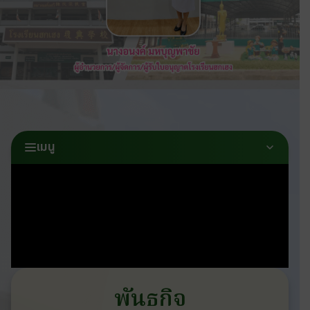
เมนู
พันธกิจ