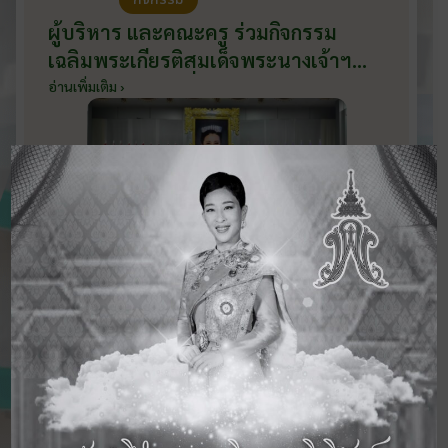
ผู้บริหาร และคณะครู ร่วมกิจกรรม
เฉลิมพระเกียรติสมเด็จพระนางเจ้าฯ
พระบรมราชินี เนื่องในโอกาสวันเฉลิม
อ่านเพิ่มเติม ›
พระชนมพรรษา กับหน่วยงานอำเภอ
เมืองบ้านโป่ง ณ ศาลาประชาคมริมน้ำ
วันที่ 3 มิถุนายน 2569
ดูข่าวสารทั้งหมด