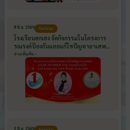
8 มิ.ย. 2569
กิจกรรม
โรงเรียนฮกเฮง จัดกิจกรรมในโครงการ
รณรงค์ป้องกันและแก้ไขปัญหายาเสพ
ติด TO BE NUMBER ONE อำเภอ
อ่านเพิ่มเติม ›
บ้านโป่ง ปีงบประมาณ 2569 ให้กับ
นักเรียนแกนนำ ในวันที่ 8 มิถุนายน
2569
3 มิ.ย. 2569
กิจกรรม