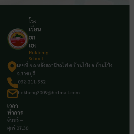
โรง
เรียน
ฮก
เฮง
Hokheng
School
เลขที่ 6 ถ.หลังสถานีรถไฟ ต.บ้านโป่ง อ.บ้านโป่ง
จ.ราชบุรี
032-211-932
hokheng2009@hotmail.com
เวลา
ทำการ
จันทร์ –
ศุกร์ 07.30