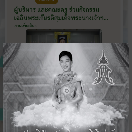
ผู้บริหาร และคณะครู ร่วมกิจกรรม
เฉลิมพระเกียรติสมเด็จพระนางเจ้าฯ
พระบรมราชินี เนื่องในโอกาสวันเฉลิม
อ่านเพิ่มเติม ›
พระชนมพรรษา กับหน่วยงานอำเภอ
เมืองบ้านโป่ง ณ ศาลาประชาคมริมน้ำ
วันที่ 3 มิถุนายน 2569
ดูข่าวสารทั้งหมด