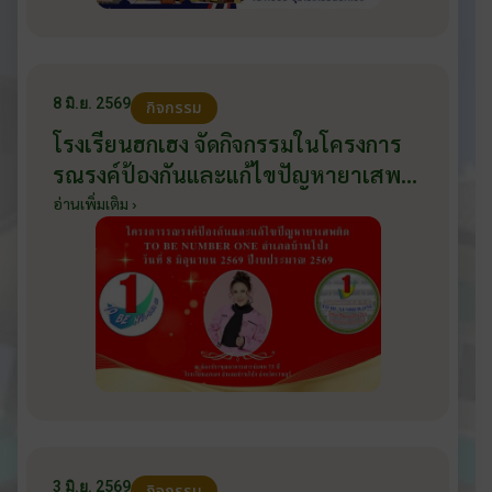
8 มิ.ย. 2569
กิจกรรม
โรงเรียนฮกเฮง จัดกิจกรรมในโครงการ
รณรงค์ป้องกันและแก้ไขปัญหายาเสพ
ติด TO BE NUMBER ONE อำเภอ
อ่านเพิ่มเติม ›
บ้านโป่ง ปีงบประมาณ 2569 ให้กับ
นักเรียนแกนนำ ในวันที่ 8 มิถุนายน
2569
3 มิ.ย. 2569
กิจกรรม