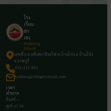
โรง
เรียน
ฮก
เฮง
Hokheng
School
เลขที่ 6 ถ.หลังสถานีรถไฟ ต.บ้านโป่ง อ.บ้านโป่ง
จ.ราชบุรี
032-211-932
hokheng2009@hotmail.com
เวลา
ทำการ
จันทร์ –
ศุกร์ 07.30