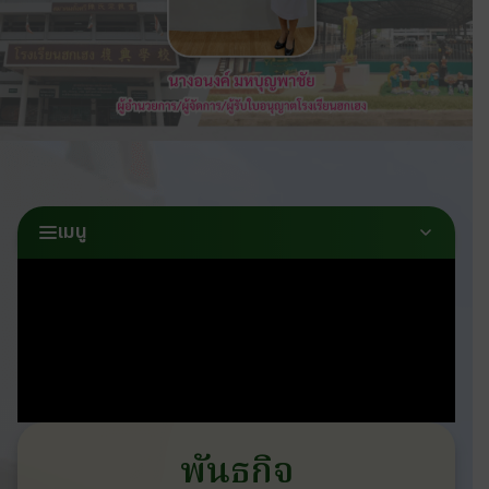
เมนู
พันธกิจ