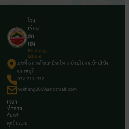
โรง
เรียน
ฮก
เฮง
Hokheng
School
เลขที่ 6 ถ.หลังสถานีรถไฟ ต.บ้านโป่ง อ.บ้านโป่ง
จ.ราชบุรี
032-211-932
hokheng2009@hotmail.com
เวลา
ทำการ
จันทร์ –
ศุกร์ 07.30