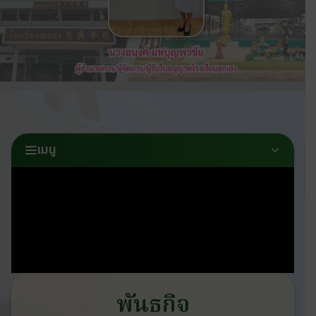
เมนู
พันธกิจ