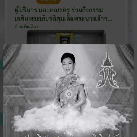
ผู้บริหาร และคณะครู ร่วมกิจกรรม
เฉลิมพระเกียรติสมเด็จพระนางเจ้าฯ
พระบรมราชินี เนื่องในโอกาสวันเฉลิม
อ่านเพิ่มเติม ›
พระชนมพรรษา กับหน่วยงานอำเภอ
เมืองบ้านโป่ง ณ ศาลาประชาคมริมน้ำ
วันที่ 3 มิถุนายน 2569
ดูข่าวสารทั้งหมด