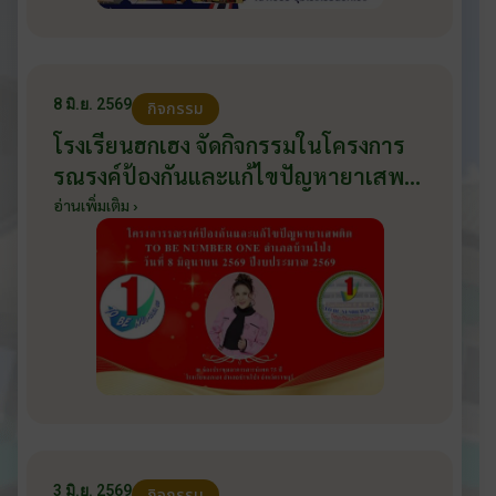
8 มิ.ย. 2569
กิจกรรม
โรงเรียนฮกเฮง จัดกิจกรรมในโครงการ
รณรงค์ป้องกันและแก้ไขปัญหายาเสพ
ติด TO BE NUMBER ONE อำเภอ
อ่านเพิ่มเติม ›
บ้านโป่ง ปีงบประมาณ 2569 ให้กับ
นักเรียนแกนนำ ในวันที่ 8 มิถุนายน
2569
3 มิ.ย. 2569
กิจกรรม