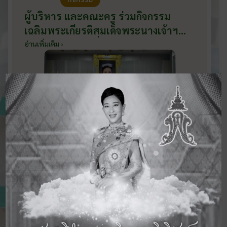
ผู้บริหาร และคณะครู ร่วมกิจกรรม
เฉลิมพระเกียรติสมเด็จพระนางเจ้าฯ
พระบรมราชินี เนื่องในโอกาสวันเฉลิม
อ่านเพิ่มเติม ›
พระชนมพรรษา กับหน่วยงานอำเภอ
เมืองบ้านโป่ง ณ ศาลาประชาคมริมน้ำ
วันที่ 3 มิถุนายน 2569
ดูข่าวสารทั้งหมด