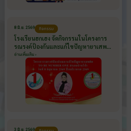
8 มิ.ย. 2569
กิจกรรม
โรงเรียนฮกเฮง จัดกิจกรรมในโครงการ
รณรงค์ป้องกันและแก้ไขปัญหายาเสพ
ติด TO BE NUMBER ONE อำเภอ
อ่านเพิ่มเติม ›
บ้านโป่ง ปีงบประมาณ 2569 ให้กับ
นักเรียนแกนนำ ในวันที่ 8 มิถุนายน
2569
3 มิ.ย. 2569
กิจกรรม