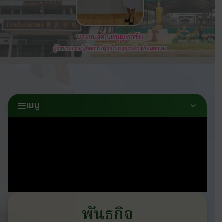
เมนู
พันธกิจ