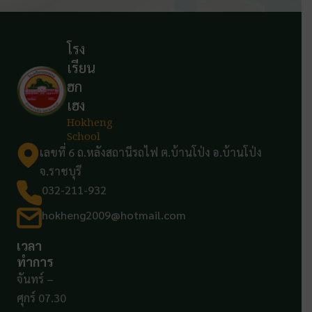
โรง
เรียน
ฮก
เฮง
Hokheng
School
เลขที่ 6 ถ.หลังสถานีรถไฟ ต.บ้านโป่ง อ.บ้านโป่ง
จ.ราชบุรี
032-211-932
hokheng2009@hotmail.com
เวลา
ทำการ
จันทร์ –
ศุกร์ 07.30