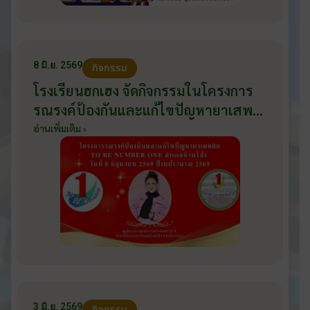
8 มิ.ย. 2569
กิจกรรม
โรงเรียนฮกเฮง จัดกิจกรรมในโครงการ
รณรงค์ป้องกันและแก้ไขปัญหายาเสพ
ติด TO BE NUMBER ONE อำเภอ
อ่านเพิ่มเติม ›
บ้านโป่ง ปีงบประมาณ 2569 ให้กับ
นักเรียนแกนนำ ในวันที่ 8 มิถุนายน
2569
3 มิ.ย. 2569
กิจกรรม