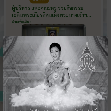
ผู้บริหาร และคณะครู ร่วมกิจกรรม
เฉลิมพระเกียรติสมเด็จพระนางเจ้าฯ
พระบรมราชินี เนื่องในโอกาสวันเฉลิม
อ่านเพิ่มเติม ›
พระชนมพรรษา กับหน่วยงานอำเภอ
เมืองบ้านโป่ง ณ ศาลาประชาคมริมน้ำ
วันที่ 3 มิถุนายน 2569
ดูข่าวสารทั้งหมด