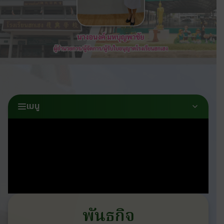
เมนู
พันธกิจ