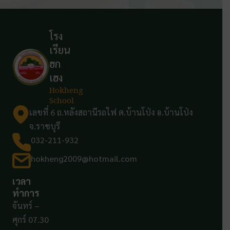
โรง
เรียน
ฮก
เฮง
Hokheng
School
เลขที่ 6 ถ.หลังสถานีรถไฟ ต.บ้านโป่ง อ.บ้านโป่ง
จ.ราชบุรี
032-211-932
hokheng2009@hotmail.com
เวลา
ทำการ
จันทร์ –
ศุกร์ 07.30