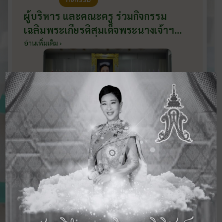
ผู้บริหาร และคณะครู ร่วมกิจกรรม
เฉลิมพระเกียรติสมเด็จพระนางเจ้าฯ
พระบรมราชินี เนื่องในโอกาสวันเฉลิม
อ่านเพิ่มเติม ›
พระชนมพรรษา กับหน่วยงานอำเภอ
เมืองบ้านโป่ง ณ ศาลาประชาคมริมน้ำ
วันที่ 3 มิถุนายน 2569
ดูข่าวสารทั้งหมด