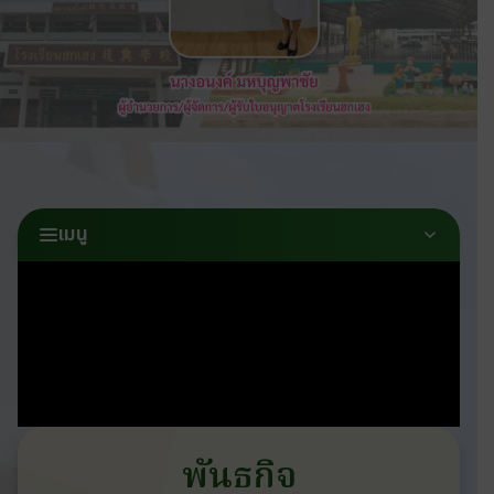
เมนู
พันธกิจ