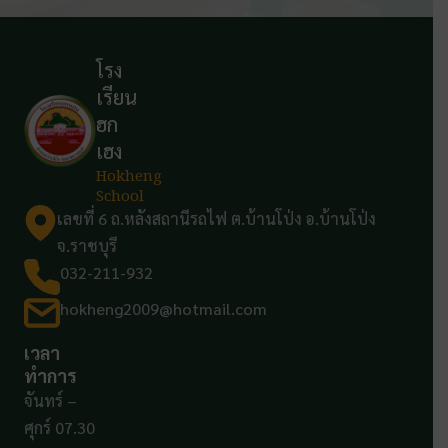
โรง
เรียน
ฮก
เฮง
Hokheng
School
เลขที่ 6 ถ.หลังสถานีรถไฟ ต.บ้านโป่ง อ.บ้านโป่ง
จ.ราชบุรี
032-211-932
hokheng2009@hotmail.com
เวลา
ทำการ
จันทร์ –
ศุกร์ 07.30