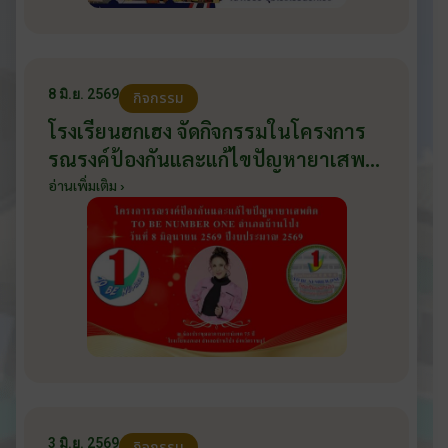
8 มิ.ย. 2569
กิจกรรม
โรงเรียนฮกเฮง จัดกิจกรรมในโครงการ
รณรงค์ป้องกันและแก้ไขปัญหายาเสพ
ติด TO BE NUMBER ONE อำเภอ
อ่านเพิ่มเติม ›
บ้านโป่ง ปีงบประมาณ 2569 ให้กับ
นักเรียนแกนนำ ในวันที่ 8 มิถุนายน
2569
3 มิ.ย. 2569
กิจกรรม