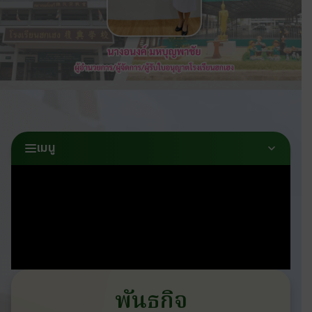
เมนู
พันธกิจ