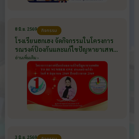
8 มิ.ย. 2569
กิจกรรม
โรงเรียนฮกเฮง จัดกิจกรรมในโครงการ
รณรงค์ป้องกันและแก้ไขปัญหายาเสพ
ติด TO BE NUMBER ONE อำเภอ
อ่านเพิ่มเติม ›
บ้านโป่ง ปีงบประมาณ 2569 ให้กับ
นักเรียนแกนนำ ในวันที่ 8 มิถุนายน
2569
3 มิ.ย. 2569
กิจกรรม