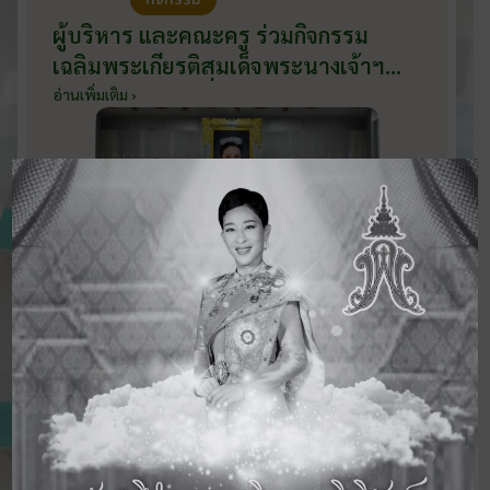
ผู้บริหาร และคณะครู ร่วมกิจกรรม
เฉลิมพระเกียรติสมเด็จพระนางเจ้าฯ
พระบรมราชินี เนื่องในโอกาสวันเฉลิม
อ่านเพิ่มเติม ›
พระชนมพรรษา กับหน่วยงานอำเภอ
เมืองบ้านโป่ง ณ ศาลาประชาคมริมน้ำ
วันที่ 3 มิถุนายน 2569
ดูข่าวสารทั้งหมด