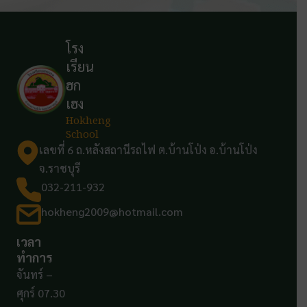
โรง
เรียน
ฮก
เฮง
Hokheng
School
เลขที่ 6 ถ.หลังสถานีรถไฟ ต.บ้านโป่ง อ.บ้านโป่ง
จ.ราชบุรี
032-211-932
hokheng2009@hotmail.com
เวลา
ทำการ
จันทร์ –
ศุกร์ 07.30