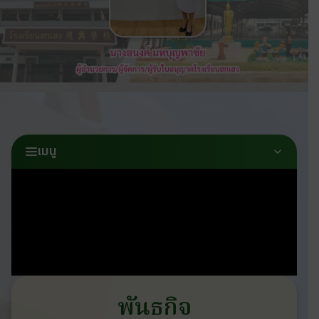
เมนู
พันธกิจ