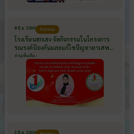
8 มิ.ย. 2569
กิจกรรม
โรงเรียนฮกเฮง จัดกิจกรรมในโครงการ
รณรงค์ป้องกันและแก้ไขปัญหายาเสพ
ติด TO BE NUMBER ONE อำเภอ
อ่านเพิ่มเติม ›
บ้านโป่ง ปีงบประมาณ 2569 ให้กับ
นักเรียนแกนนำ ในวันที่ 8 มิถุนายน
2569
3 มิ.ย. 2569
กิจกรรม