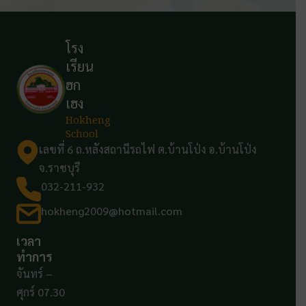
โรง
เรียน
ฮก
เฮง
Hokheng
School
เลขที่ 6 ถ.หลังสถานีรถไฟ ต.บ้านโป่ง อ.บ้านโป่ง
จ.ราชบุรี
032-211-932
hokheng2009@hotmail.com
เวลา
ทำการ
จันทร์ –
ศุกร์ 07.30