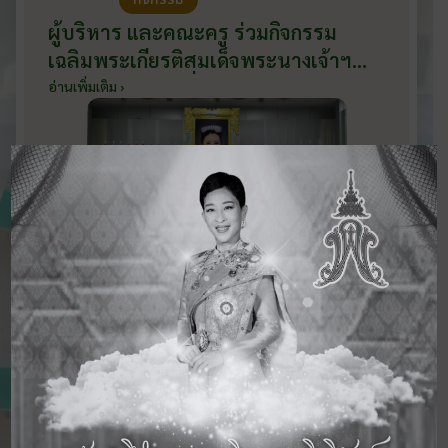
ผู้บริหาร และคณะครู ร่วมกิจกรรม
เฉลิมพระเกียรติสมเด็จพระนางเจ้าฯ
พระบรมราชินี เนื่องในโอกาสวันเฉลิม
อ่านเพิ่มเติม ›
พระชนมพรรษา กับหน่วยงานอำเภอ
เมืองบ้านโป่ง ณ ศาลาประชาคมริมน้ำ
วันที่ 3 มิถุนายน 2569
ดูข่าวสารทั้งหมด