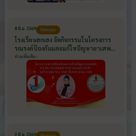
8 มิ.ย. 2569
กิจกรรม
โรงเรียนฮกเฮง จัดกิจกรรมในโครงการ
รณรงค์ป้องกันและแก้ไขปัญหายาเสพ
ติด TO BE NUMBER ONE อำเภอ
อ่านเพิ่มเติม ›
บ้านโป่ง ปีงบประมาณ 2569 ให้กับ
นักเรียนแกนนำ ในวันที่ 8 มิถุนายน
2569
3 มิ.ย. 2569
กิจกรรม