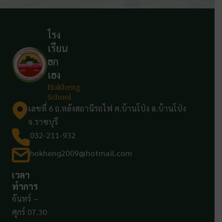
โรง
เรียน
ฮก
เฮง
Hokheng
School
เลขที่ 6 ถ.หลังสถานีรถไฟ ต.บ้านโป่ง อ.บ้านโป่ง
จ.ราชบุรี
032-211-932
hokheng2009@hotmail.com
เวลา
ทำการ
จันทร์ –
ศุกร์ 07.30