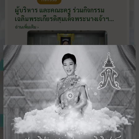
ผู้บริหาร และคณะครู ร่วมกิจกรรม
เฉลิมพระเกียรติสมเด็จพระนางเจ้าฯ
พระบรมราชินี เนื่องในโอกาสวันเฉลิม
อ่านเพิ่มเติม ›
พระชนมพรรษา กับหน่วยงานอำเภอ
เมืองบ้านโป่ง ณ ศาลาประชาคมริมน้ำ
วันที่ 3 มิถุนายน 2569
ดูข่าวสารทั้งหมด