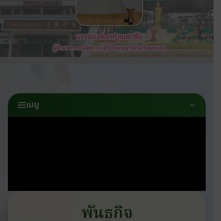
เมนู
พันธกิจ