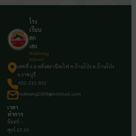
โรง
เรียน
ฮก
เฮง
Hokheng
School
เลขที่ 6 ถ.หลังสถานีรถไฟ ต.บ้านโป่ง อ.บ้านโป่ง
จ.ราชบุรี
032-211-932
hokheng2009@hotmail.com
เวลา
ทำการ
จันทร์ –
ศุกร์ 07.30