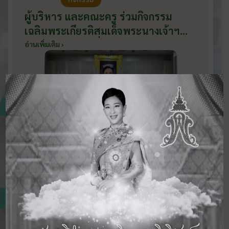
ผู้บริหาร และคณะครู ร่วมกิจกรรม
เฉลิมพระเกียรติสมเด็จพระนางเจ้าฯ
พระบรมราชินี เนื่องในโอกาสวันเฉลิม
อ่านเพิ่มเติม ›
พระชนมพรรษา กับหน่วยงานอำเภอ
เมืองบ้านโป่ง ณ ศาลาประชาคมริมน้ำ
วันที่ 3 มิถุนายน 2569
ดูข่าวสารทั้งหมด