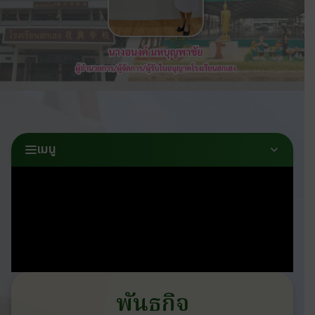
เมนู
พันธกิจ