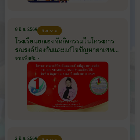
8 มิ.ย. 2569
กิจกรรม
โรงเรียนฮกเฮง จัดกิจกรรมในโครงการ
รณรงค์ป้องกันและแก้ไขปัญหายาเสพ
ติด TO BE NUMBER ONE อำเภอ
อ่านเพิ่มเติม ›
บ้านโป่ง ปีงบประมาณ 2569 ให้กับ
นักเรียนแกนนำ ในวันที่ 8 มิถุนายน
2569
3 มิ.ย. 2569
กิจกรรม