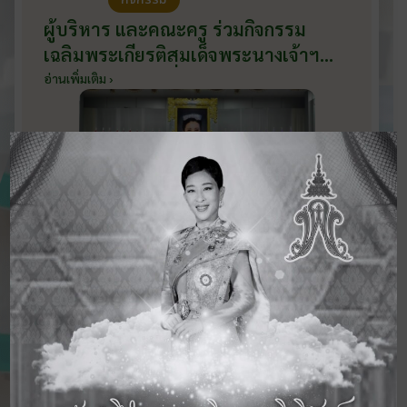
ผู้บริหาร และคณะครู ร่วมกิจกรรม
เฉลิมพระเกียรติสมเด็จพระนางเจ้าฯ
พระบรมราชินี เนื่องในโอกาสวันเฉลิม
อ่านเพิ่มเติม ›
พระชนมพรรษา กับหน่วยงานอำเภอ
เมืองบ้านโป่ง ณ ศาลาประชาคมริมน้ำ
วันที่ 3 มิถุนายน 2569
ดูข่าวสารทั้งหมด