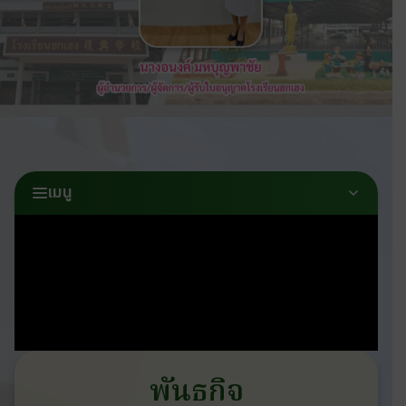
เมนู
พันธกิจ