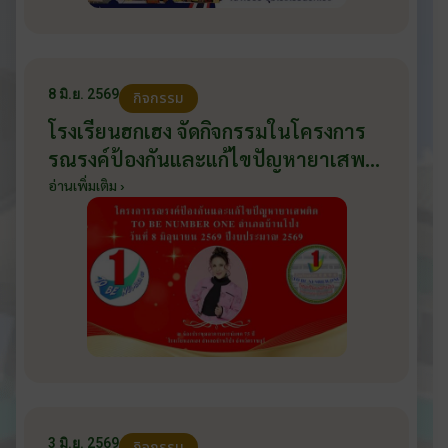
8 มิ.ย. 2569
กิจกรรม
โรงเรียนฮกเฮง จัดกิจกรรมในโครงการ
รณรงค์ป้องกันและแก้ไขปัญหายาเสพ
ติด TO BE NUMBER ONE อำเภอ
อ่านเพิ่มเติม ›
บ้านโป่ง ปีงบประมาณ 2569 ให้กับ
นักเรียนแกนนำ ในวันที่ 8 มิถุนายน
2569
3 มิ.ย. 2569
กิจกรรม