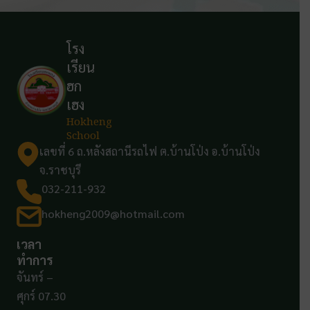
โรง
เรียน
ฮก
เฮง
Hokheng
School
เลขที่ 6 ถ.หลังสถานีรถไฟ ต.บ้านโป่ง อ.บ้านโป่ง
จ.ราชบุรี
032-211-932
hokheng2009@hotmail.com
เวลา
ทำการ
จันทร์ –
ศุกร์ 07.30