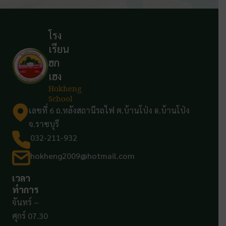
โรง
เรียน
ฮก
เฮง
Hokheng
School
เลขที่ 6 ถ.หลังสถานีรถไฟ ต.บ้านโป่ง อ.บ้านโป่ง
จ.ราชบุรี
032-211-932
hokheng2009@hotmail.com
เวลา
ทำการ
จันทร์ –
ศุกร์ 07.30