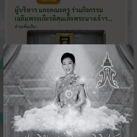
ผู้บริหาร และคณะครู ร่วมกิจกรรม
เฉลิมพระเกียรติสมเด็จพระนางเจ้าฯ
พระบรมราชินี เนื่องในโอกาสวันเฉลิม
อ่านเพิ่มเติม ›
พระชนมพรรษา กับหน่วยงานอำเภอ
เมืองบ้านโป่ง ณ ศาลาประชาคมริมน้ำ
วันที่ 3 มิถุนายน 2569
ดูข่าวสารทั้งหมด