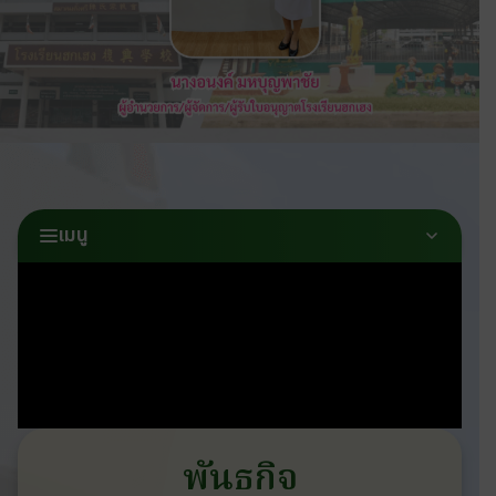
เมนู
พันธกิจ