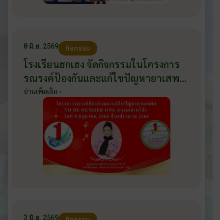
8 มิ.ย. 2569
กิจกรรม
โรงเรียนฮกเฮง จัดกิจกรรมในโครงการ
รณรงค์ป้องกันและแก้ไขปัญหายาเสพ
ติด TO BE NUMBER ONE อำเภอ
อ่านเพิ่มเติม ›
บ้านโป่ง ปีงบประมาณ 2569 ให้กับ
นักเรียนแกนนำ ในวันที่ 8 มิถุนายน
2569
3 มิ.ย. 2569
กิจกรรม