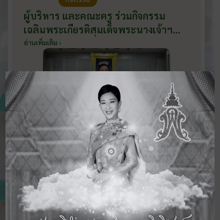
ผู้บริหาร และคณะครู ร่วมกิจกรรม
เฉลิมพระเกียรติสมเด็จพระนางเจ้าฯ
พระบรมราชินี เนื่องในโอกาสวันเฉลิม
อ่านเพิ่มเติม ›
พระชนมพรรษา กับหน่วยงานอำเภอ
เมืองบ้านโป่ง ณ ศาลาประชาคมริมน้ำ
วันที่ 3 มิถุนายน 2569
ดูข่าวสารทั้งหมด