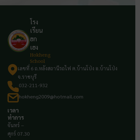
โรง
เรียน
ฮก
เฮง
Hokheng
School
เลขที่ 6 ถ.หลังสถานีรถไฟ ต.บ้านโป่ง อ.บ้านโป่ง
จ.ราชบุรี
032-211-932
hokheng2009@hotmail.com
เวลา
ทำการ
จันทร์ –
ศุกร์ 07.30