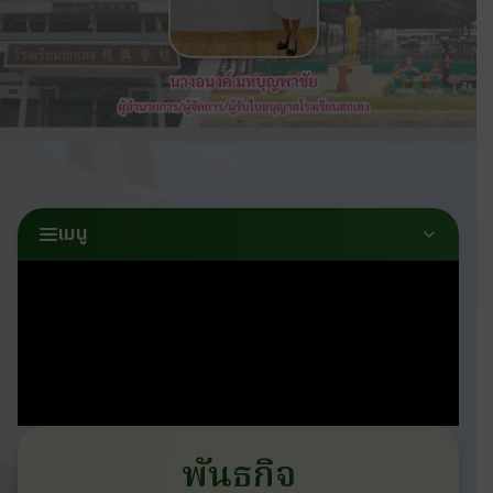
เมนู
พันธกิจ