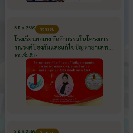
8 มิ.ย. 2569
กิจกรรม
โรงเรียนฮกเฮง จัดกิจกรรมในโครงการ
รณรงค์ป้องกันและแก้ไขปัญหายาเสพ
ติด TO BE NUMBER ONE อำเภอ
อ่านเพิ่มเติม ›
บ้านโป่ง ปีงบประมาณ 2569 ให้กับ
นักเรียนแกนนำ ในวันที่ 8 มิถุนายน
2569
3 มิ.ย. 2569
กิจกรรม