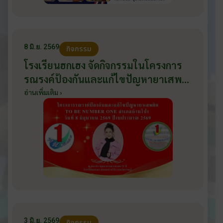
8 มิ.ย. 2569
กิจกรรม
โรงเรียนฮกเฮง จัดกิจกรรมในโครงการ
รณรงค์ป้องกันและแก้ไขปัญหายาเสพ
ติด TO BE NUMBER ONE อำเภอ
อ่านเพิ่มเติม ›
บ้านโป่ง ปีงบประมาณ 2569 ให้กับ
นักเรียนแกนนำ ในวันที่ 8 มิถุนายน
2569
3 มิ.ย. 2569
กิจกรรม