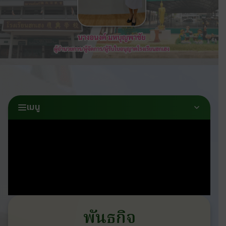
เมนู
พันธกิจ