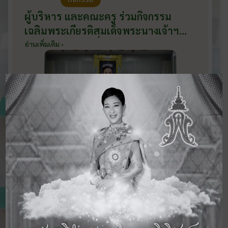
ผู้บริหาร และคณะครู ร่วมกิจกรรม
เฉลิมพระเกียรติสมเด็จพระนางเจ้าฯ
พระบรมราชินี เนื่องในโอกาสวันเฉลิม
อ่านเพิ่มเติม ›
พระชนมพรรษา กับหน่วยงานอำเภอ
เมืองบ้านโป่ง ณ ศาลาประชาคมริมน้ำ
วันที่ 3 มิถุนายน 2569
ดูข่าวสารทั้งหมด