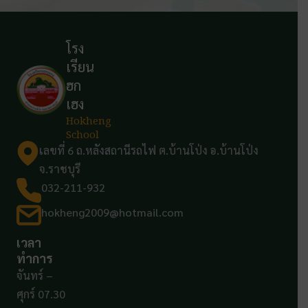
โรง
เรียน
ฮก
เฮง
Hokheng
School
เลขที่ 6 ถ.หลังสถานีรถไฟ ต.บ้านโป่ง อ.บ้านโป่ง
จ.ราชบุรี
032-211-932
hokheng2009@hotmail.com
เวลา
ทำการ
จันทร์ –
ศุกร์ 07.30