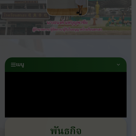
เมนู
พันธกิจ