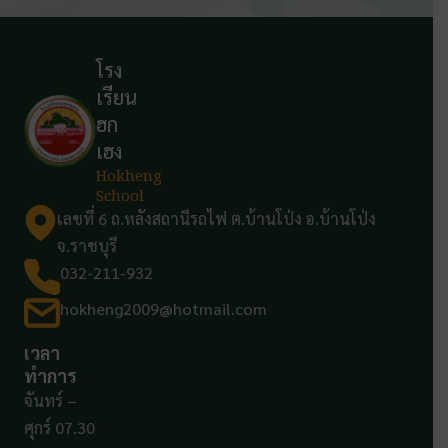
โรง
เรียน
ฮก
เฮง
Hokheng
School
เลขที่ 6 ถ.หลังสถานีรถไฟ ต.บ้านโป่ง อ.บ้านโป่ง
จ.ราชบุรี
032-211-932
hokheng2009@hotmail.com
เวลา
ทำการ
จันทร์ –
ศุกร์ 07.30