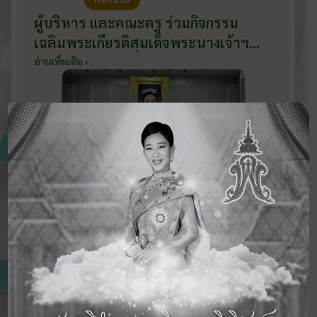
ผู้บริหาร และคณะครู ร่วมกิจกรรม
เฉลิมพระเกียรติสมเด็จพระนางเจ้าฯ
พระบรมราชินี เนื่องในโอกาสวันเฉลิม
อ่านเพิ่มเติม ›
พระชนมพรรษา กับหน่วยงานอำเภอ
เมืองบ้านโป่ง ณ ศาลาประชาคมริมน้ำ
วันที่ 3 มิถุนายน 2569
ดูข่าวสารทั้งหมด