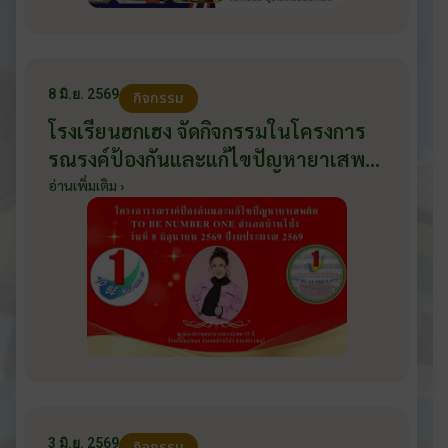
8 มิ.ย. 2569
กิจกรรม
โรงเรียนฮกเฮง จัดกิจกรรมในโครงการ
รณรงค์ป้องกันและแก้ไขปัญหายาเสพ
ติด TO BE NUMBER ONE อำเภอ
อ่านเพิ่มเติม ›
บ้านโป่ง ปีงบประมาณ 2569 ให้กับ
นักเรียนแกนนำ ในวันที่ 8 มิถุนายน
2569
3 มิ.ย. 2569
กิจกรรม