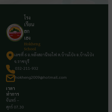
โรง
เรียน
ฮก
เฮง
Hokheng
School
เลขที่ 6 ถ.หลังสถานีรถไฟ ต.บ้านโป่ง อ.บ้านโป่ง
จ.ราชบุรี
032-211-932
hokheng2009@hotmail.com
เวลา
ทำการ
จันทร์ –
ศุกร์ 07.30