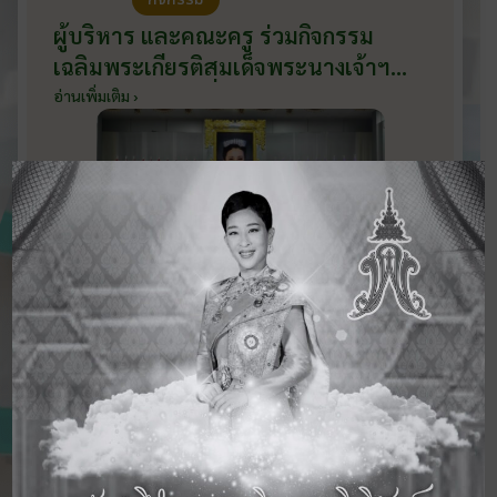
ผู้บริหาร และคณะครู ร่วมกิจกรรม
เฉลิมพระเกียรติสมเด็จพระนางเจ้าฯ
พระบรมราชินี เนื่องในโอกาสวันเฉลิม
อ่านเพิ่มเติม ›
พระชนมพรรษา กับหน่วยงานอำเภอ
เมืองบ้านโป่ง ณ ศาลาประชาคมริมน้ำ
วันที่ 3 มิถุนายน 2569
ดูข่าวสารทั้งหมด