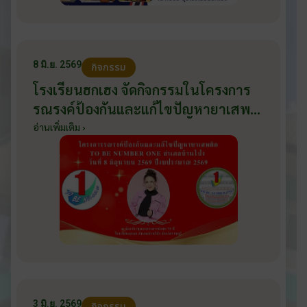
8 มิ.ย. 2569
กิจกรรม
โรงเรียนฮกเฮง จัดกิจกรรมในโครงการ
รณรงค์ป้องกันและแก้ไขปัญหายาเสพ
ติด TO BE NUMBER ONE อำเภอ
อ่านเพิ่มเติม ›
บ้านโป่ง ปีงบประมาณ 2569 ให้กับ
นักเรียนแกนนำ ในวันที่ 8 มิถุนายน
2569
3 มิ.ย. 2569
กิจกรรม