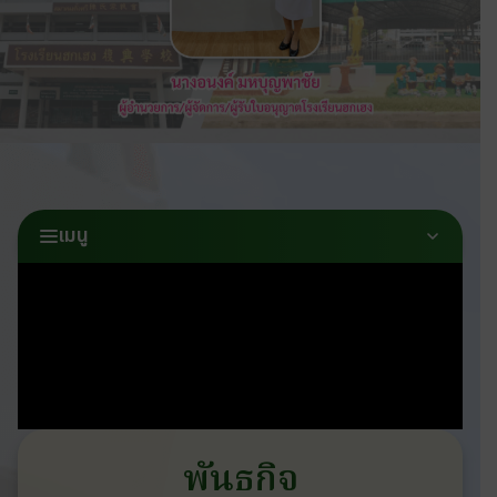
เมนู
พันธกิจ