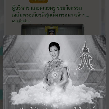
ผู้บริหาร และคณะครู ร่วมกิจกรรม
เฉลิมพระเกียรติสมเด็จพระนางเจ้าฯ
พระบรมราชินี เนื่องในโอกาสวันเฉลิม
อ่านเพิ่มเติม ›
พระชนมพรรษา กับหน่วยงานอำเภอ
เมืองบ้านโป่ง ณ ศาลาประชาคมริมน้ำ
วันที่ 3 มิถุนายน 2569
ดูข่าวสารทั้งหมด