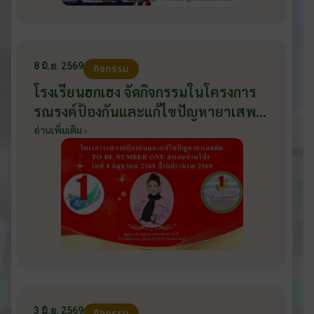
8 มิ.ย. 2569
กิจกรรม
โรงเรียนฮกเฮง จัดกิจกรรมในโครงการ
รณรงค์ป้องกันและแก้ไขปัญหายาเสพ
ติด TO BE NUMBER ONE อำเภอ
อ่านเพิ่มเติม ›
บ้านโป่ง ปีงบประมาณ 2569 ให้กับ
นักเรียนแกนนำ ในวันที่ 8 มิถุนายน
2569
3 มิ.ย. 2569
กิจกรรม