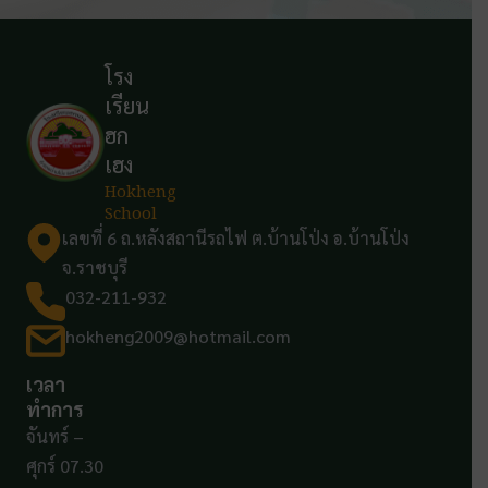
โรง
เรียน
ฮก
เฮง
Hokheng
School
เลขที่ 6 ถ.หลังสถานีรถไฟ ต.บ้านโป่ง อ.บ้านโป่ง
จ.ราชบุรี
032-211-932
hokheng2009@hotmail.com
เวลา
ทำการ
จันทร์ –
ศุกร์ 07.30