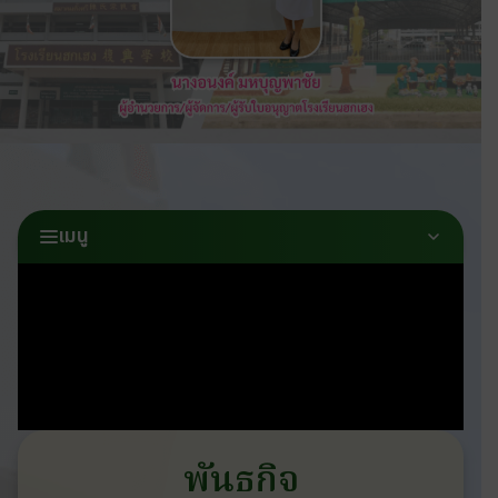
เมนู
พันธกิจ