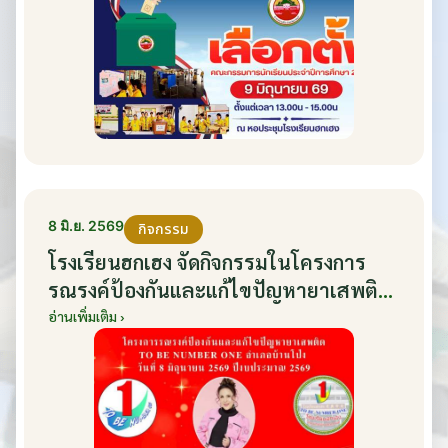
8 มิ.ย. 2569
กิจกรรม
โรงเรียนฮกเฮง จัดกิจกรรมในโครงการ
รณรงค์ป้องกันและแก้ไขปัญหายาเสพติด
TO BE NUMBER ONE อำเภอบ้านโป่ง
อ่านเพิ่มเติม ›
ปีงบประมาณ 2569 ให้กับนักเรียนแกนนำ
ในวันที่ 8 มิถุนายน 2569