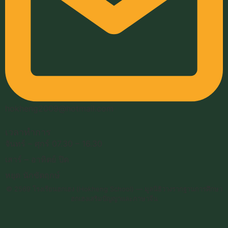
hokheng2009@hotmail.com
เวลาทำการ
จันทร์ – ศุกร์ 07.30 – 16.30
เสาร์ – อาทิตย์ ปิด
หยุด นักขัตฤกษ์
© 2569 โรงเรียนฮกเฮง (Hokheng School) — มูลนิธิวางรากฐานการศึกษา
ฮกเฮงเสริมปัญญาและภาษาจีน