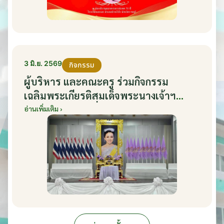
3 มิ.ย. 2569
กิจกรรม
ผู้บริหาร และคณะครู ร่วมกิจกรรม
เฉลิมพระเกียรติสมเด็จพระนางเจ้าฯ
พระบรมราชินี เนื่องในโอกาสวันเฉลิม
อ่านเพิ่มเติม ›
พระชนมพรรษา กับหน่วยงานอำเภอเมือง
บ้านโป่ง ณ ศาลาประชาคมริมน้ำ วันที่ 3
มิถุนายน 2569