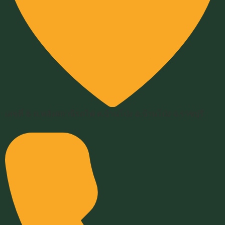
เลขที่ 6 ถ.หลังสถานีรถไฟ ต.บ้านโป่ง อ.บ้านโป่ง จ.ราชบุรี