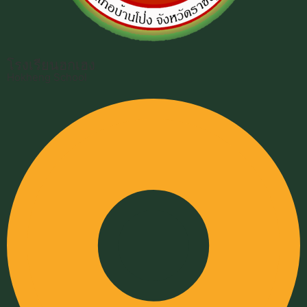
โรงเรียนฮกเฮง
Hokheng School