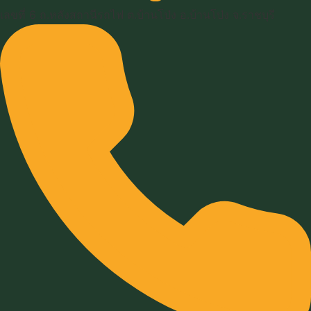
เลขที่ 6 ถ.หลังสถานีรถไฟ ต.บ้านโป่ง อ.บ้านโป่ง จ.ราชบุรี