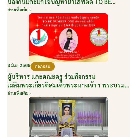
ป้องกันและแก้ไขปัญหายาเสพติด TO BE
NUMBER ONE อำเภอบ้านโป่ง ปีงบประมาณ
อ่านเพิ่มเติม ›
2569 ให้กับนักเรียนแกนนำ ในวันที่ 8 มิถุนายน
2569
3 มิ.ย. 2569
กิจกรรม
ผู้บริหาร และคณะครู ร่วมกิจกรรม
เฉลิมพระเกียรติสมเด็จพระนางเจ้าฯ พระบรม
ราชินี เนื่องในโอกาสวันเฉลิมพระชนมพรรษา
อ่านเพิ่มเติม ›
กับหน่วยงานอำเภอเมืองบ้านโป่ง ณ ศาลา
ประชาคมริมน้ำ วันที่ 3 มิถุนายน 2569