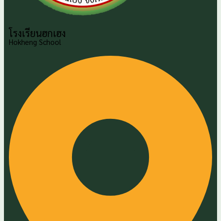
โรงเรียนฮกเฮง
Hokheng School