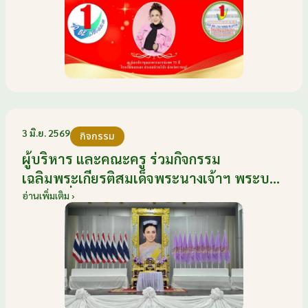
มิถุนายน 2569
3 มิ.ย. 2569
กิจกรรม
ผู้บริหาร และคณะครู ร่วมกิจกรรม
เฉลิมพระเกียรติสมเด็จพระนางเจ้าฯ พระบรม
ราชินี เนื่องในโอกาสวันเฉลิม
อ่านเพิ่มเติม ›
พระชนมพรรษา กับหน่วยงานอำเภอเมือง
บ้านโป่ง ณ ศาลาประชาคมริมน้ำ วันที่ 3
มิถุนายน 2569