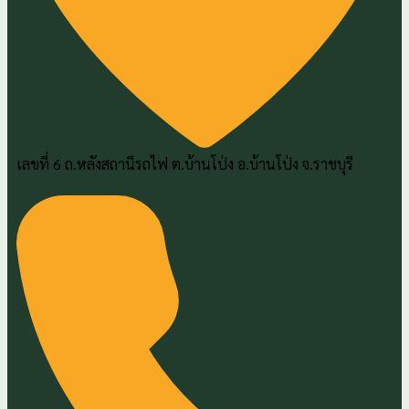
เลขที่ 6 ถ.หลังสถานีรถไฟ ต.บ้านโป่ง อ.บ้านโป่ง จ.ราชบุรี