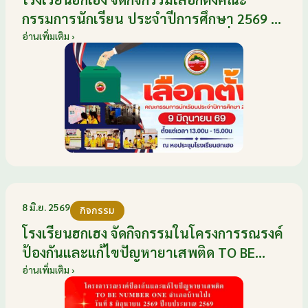
กรรมการนักเรียน ประจำปีการศึกษา 2569 ส่ง
เสริมประชาธิปไตยในโรงเรียน วันที่ 9
อ่านเพิ่มเติม ›
มิถุนายน 2569
8 มิ.ย. 2569
กิจกรรม
โรงเรียนฮกเฮง จัดกิจกรรมในโครงการรณรงค์
ป้องกันและแก้ไขปัญหายาเสพติด TO BE
NUMBER ONE อำเภอบ้านโป่ง ปีงบประมาณ
อ่านเพิ่มเติม ›
2569 ให้กับนักเรียนแกนนำ ในวันที่ 8