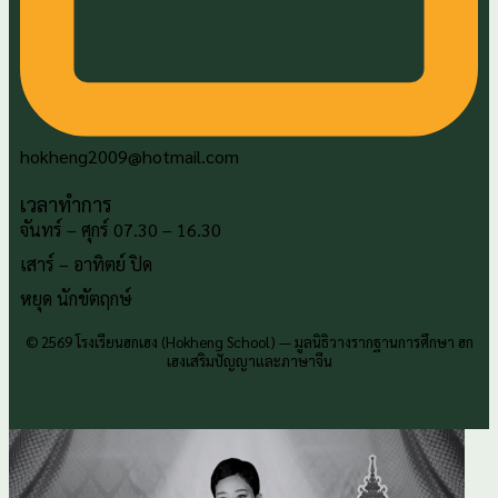
hokheng2009@hotmail.com
เวลาทำการ
จันทร์ – ศุกร์ 07.30 – 16.30
เสาร์ – อาทิตย์ ปิด
หยุด นักขัตฤกษ์
© 2569 โรงเรียนฮกเฮง (Hokheng School) — มูลนิธิวางรากฐานการศึกษา ฮก
เฮงเสริมปัญญาและภาษาจีน