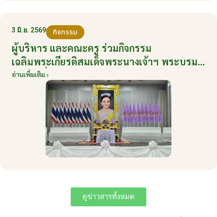
3 มิ.ย. 2569
กิจกรรม
ผู้บริหาร และคณะครู ร่วมกิจกรรม
เฉลิมพระเกียรติสมเด็จพระนางเจ้าฯ พระบรม
ราชินี เนื่องในโอกาสวันเฉลิมพระชนมพรรษา
อ่านเพิ่มเติม ›
กับหน่วยงานอำเภอเมืองบ้านโป่ง ณ ศาลา
ประชาคมริมน้ำ วันที่ 3 มิถุนายน 2569
ดูข่าวสารทั้งหมด