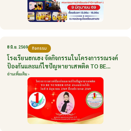
8 มิ.ย. 2569
กิจกรรม
โรงเรียนฮกเฮง จัดกิจกรรมในโครงการรณรงค์
ป้องกันและแก้ไขปัญหายาเสพติด TO BE
NUMBER ONE อำเภอบ้านโป่ง ปีงบประมาณ
อ่านเพิ่มเติม ›
2569 ให้กับนักเรียนแกนนำ ในวันที่ 8 มิถุนายน
2569