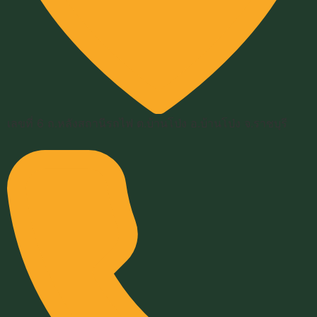
เลขที่ 6 ถ.หลังสถานีรถไฟ ต.บ้านโป่ง อ.บ้านโป่ง จ.ราชบุรี