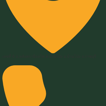
เลขที่ 6 ถ.หลังสถานีรถไฟ ต.บ้านโป่ง อ.บ้านโป่ง จ.ราชบุรี