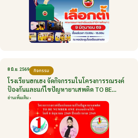
8 มิ.ย. 2569
กิจกรรม
โรงเรียนฮกเฮง จัดกิจกรรมในโครงการรณรงค์
ป้องกันและแก้ไขปัญหายาเสพติด TO BE
NUMBER ONE อำเภอบ้านโป่ง ปีงบประมาณ
อ่านเพิ่มเติม ›
2569 ให้กับนักเรียนแกนนำ ในวันที่ 8 มิถุนายน
2569