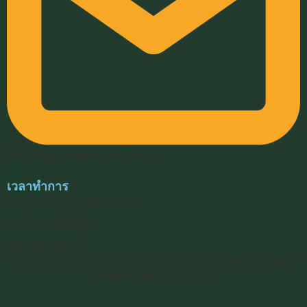
hokheng2009@hotmail.com
เวลาทำการ
จันทร์ – ศุกร์ 07.30 – 16.30
เสาร์ – อาทิตย์ ปิด
หยุด นักขัตฤกษ์
© 2569 โรงเรียนฮกเฮง (Hokheng School) — มูลนิธิวางรากฐานการศึกษา
ฮกเฮงเสริมปัญญาและภาษาจีน