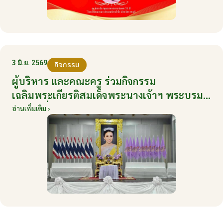
3 มิ.ย. 2569
กิจกรรม
ผู้บริหาร และคณะครู ร่วมกิจกรรม
เฉลิมพระเกียรติสมเด็จพระนางเจ้าฯ พระบรม
ราชินี เนื่องในโอกาสวันเฉลิมพระชนมพรรษา
อ่านเพิ่มเติม ›
กับหน่วยงานอำเภอเมืองบ้านโป่ง ณ ศาลา
ประชาคมริมน้ำ วันที่ 3 มิถุนายน 2569