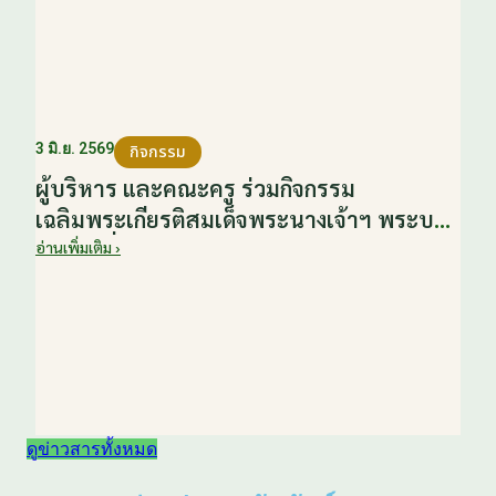
มิถุนายน 2569
3 มิ.ย. 2569
กิจกรรม
ผู้บริหาร และคณะครู ร่วมกิจกรรม
เฉลิมพระเกียรติสมเด็จพระนางเจ้าฯ พระบรม
ราชินี เนื่องในโอกาสวันเฉลิม
อ่านเพิ่มเติม ›
พระชนมพรรษา กับหน่วยงานอำเภอเมือง
บ้านโป่ง ณ ศาลาประชาคมริมน้ำ วันที่ 3
มิถุนายน 2569
ดูข่าวสารทั้งหมด