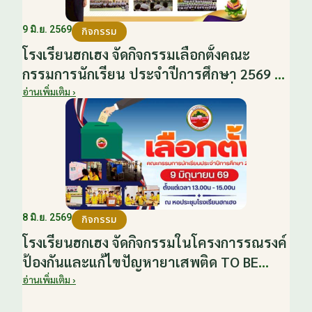
9 มิ.ย. 2569
กิจกรรม
โรงเรียนฮกเฮง จัดกิจกรรมเลือกตั้งคณะ
กรรมการนักเรียน ประจำปีการศึกษา 2569 ส่ง
เสริมประชาธิปไตยในโรงเรียน วันที่ 9
อ่านเพิ่มเติม ›
มิถุนายน 2569
8 มิ.ย. 2569
กิจกรรม
โรงเรียนฮกเฮง จัดกิจกรรมในโครงการรณรงค์
ป้องกันและแก้ไขปัญหายาเสพติด TO BE
NUMBER ONE อำเภอบ้านโป่ง ปีงบประมาณ
อ่านเพิ่มเติม ›
2569 ให้กับนักเรียนแกนนำ ในวันที่ 8