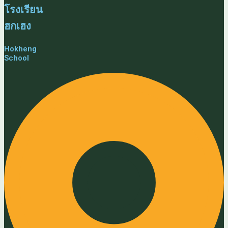
โรงเรียน
ฮกเฮง
Hokheng
School