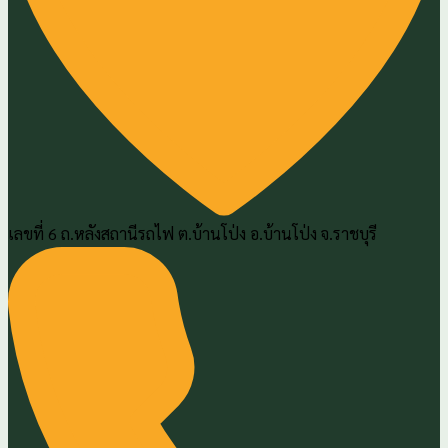
เลขที่ 6 ถ.หลังสถานีรถไฟ ต.บ้านโป่ง อ.บ้านโป่ง จ.ราชบุรี