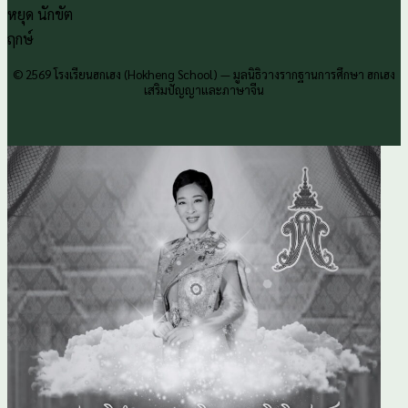
หยุด นักขัต
ฤกษ์
© 2569 โรงเรียนฮกเฮง (Hokheng School) — มูลนิธิวางรากฐานการศึกษา ฮกเฮง
เสริมปัญญาและภาษาจีน