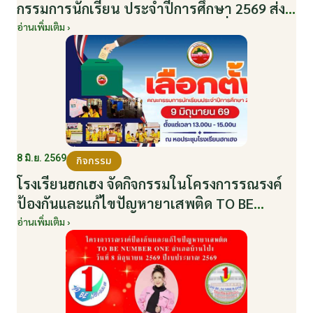
กรรมการนักเรียน ประจำปีการศึกษา 2569 ส่ง
เสริมประชาธิปไตยในโรงเรียน วันที่ 9 มิถุนายน
อ่านเพิ่มเติม ›
2569
8 มิ.ย. 2569
กิจกรรม
โรงเรียนฮกเฮง จัดกิจกรรมในโครงการรณรงค์
ป้องกันและแก้ไขปัญหายาเสพติด TO BE
NUMBER ONE อำเภอบ้านโป่ง ปีงบประมาณ
อ่านเพิ่มเติม ›
2569 ให้กับนักเรียนแกนนำ ในวันที่ 8 มิถุนายน
2569