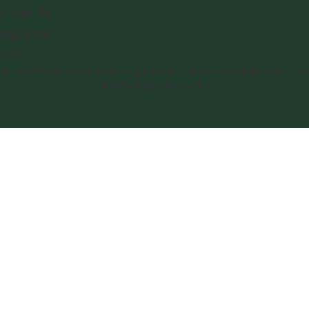
อาทิตย์ ปิด
หยุด นักขัต
ฤกษ์
© 2569 โรงเรียนฮกเฮง (Hokheng School) — มูลนิธิวางรากฐานการศึกษา ฮก
เฮงเสริมปัญญาและภาษาจีน