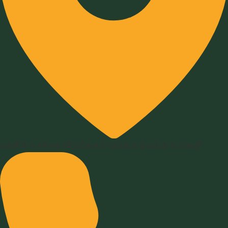
เลขที่ 6 ถ.หลังสถานีรถไฟ ต.บ้านโป่ง อ.บ้านโป่ง จ.ราชบุรี