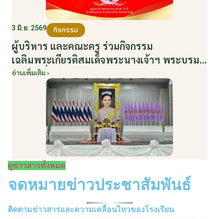
3 มิ.ย. 2569
กิจกรรม
ผู้บริหาร และคณะครู ร่วมกิจกรรม
เฉลิมพระเกียรติสมเด็จพระนางเจ้าฯ พระบรม
ราชินี เนื่องในโอกาสวันเฉลิมพระชนมพรรษา
อ่านเพิ่มเติม ›
กับหน่วยงานอำเภอเมืองบ้านโป่ง ณ ศาลา
ประชาคมริมน้ำ วันที่ 3 มิถุนายน 2569
ดูข่าวสารทั้งหมด
จดหมายข่าวประชาสัมพันธ์
ติดตามข่าวสารและความเคลื่อนไหวของโรงเรียน