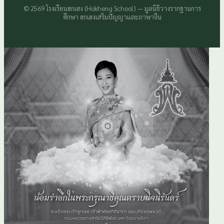
© 2569 โรงเรียนฮกเฮง (Hokheng School) — มูลนิธิวางรากฐานการ
ศึกษา ฮกเฮงเสริมปัญญาและภาษาจีน