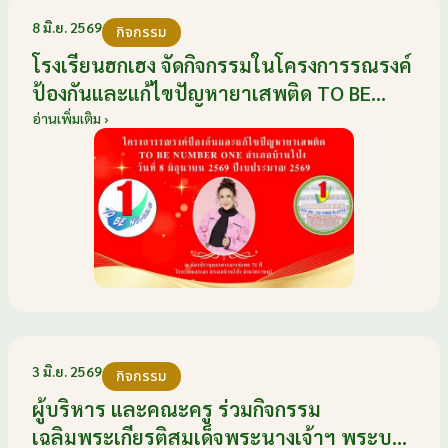
8 มิ.ย. 2569
กิจกรรม
โรงเรียนฮกเฮง จัดกิจกรรมในโครงการรณรงค์
ป้องกันและแก้ไขปัญหายาเสพติด TO BE
NUMBER ONE อำเภอบ้านโป่ง ปีงบประมาณ
อ่านเพิ่มเติม ›
2569 ให้กับนักเรียนแกนนำ ในวันที่ 8
มิถุนายน 2569
3 มิ.ย. 2569
กิจกรรม
ผู้บริหาร และคณะครู ร่วมกิจกรรม
เฉลิมพระเกียรติสมเด็จพระนางเจ้าฯ พระบรม