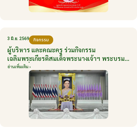
3 มิ.ย. 2569
กิจกรรม
ผู้บริหาร และคณะครู ร่วมกิจกรรม
เฉลิมพระเกียรติสมเด็จพระนางเจ้าฯ พระบรม
ราชินี เนื่องในโอกาสวันเฉลิมพระชนมพรรษา
อ่านเพิ่มเติม ›
กับหน่วยงานอำเภอเมืองบ้านโป่ง ณ ศาลา
ประชาคมริมน้ำ วันที่ 3 มิถุนายน 2569