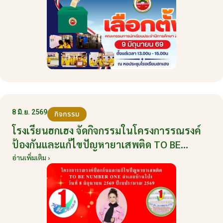
8 มิ.ย. 2569
กิจกรรม
โรงเรียนฮกเฮง จัดกิจกรรมในโครงการรณรงค์
ป้องกันและแก้ไขปัญหายาเสพติด TO BE
NUMBER ONE อำเภอบ้านโป่ง ปีงบประมาณ
อ่านเพิ่มเติม ›
2569 ให้กับนักเรียนแกนนำ ในวันที่ 8 มิถุนายน
2569