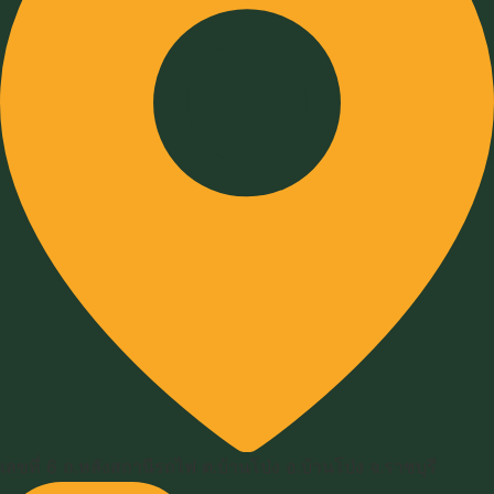
เลขที่ 6 ถ.หลังสถานีรถไฟ ต.บ้านโป่ง อ.บ้านโป่ง จ.ราชบุรี