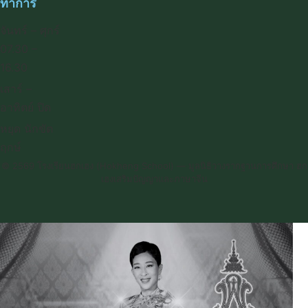
ทำการ
จันทร์ – ศุกร์
07.30 –
16.30
เสาร์ –
อาทิตย์ ปิด
หยุด นักขัต
ฤกษ์
© 2569 โรงเรียนฮกเฮง (Hokheng School) — มูลนิธิวางรากฐานการศึกษา ฮก
เฮงเสริมปัญญาและภาษาจีน