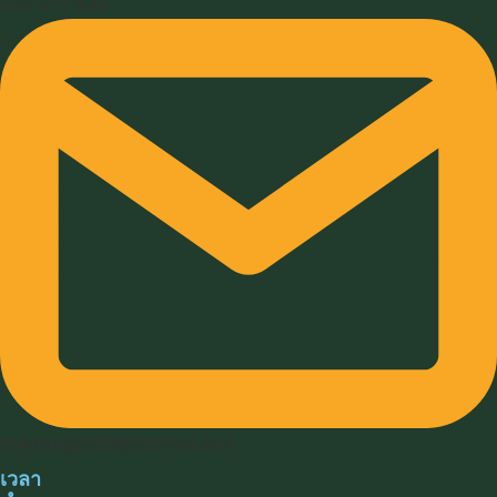
032-211-932
hokheng2009@hotmail.com
เวลา