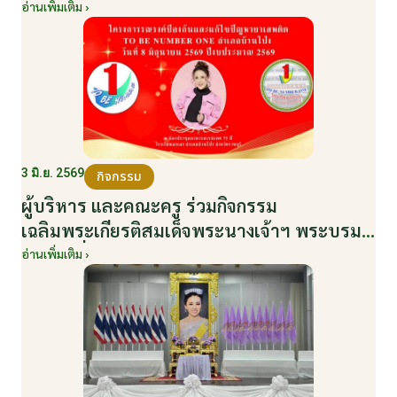
NUMBER ONE อำเภอบ้านโป่ง ปีงบประมาณ
อ่านเพิ่มเติม ›
2569 ให้กับนักเรียนแกนนำ ในวันที่ 8 มิถุนายน
2569
3 มิ.ย. 2569
กิจกรรม
ผู้บริหาร และคณะครู ร่วมกิจกรรม
เฉลิมพระเกียรติสมเด็จพระนางเจ้าฯ พระบรม
ราชินี เนื่องในโอกาสวันเฉลิมพระชนมพรรษา
อ่านเพิ่มเติม ›
กับหน่วยงานอำเภอเมืองบ้านโป่ง ณ ศาลา
ประชาคมริมน้ำ วันที่ 3 มิถุนายน 2569