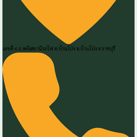
เลขที่ 6 ถ.หลังสถานีรถไฟ ต.บ้านโป่ง อ.บ้านโป่ง จ.ราชบุรี