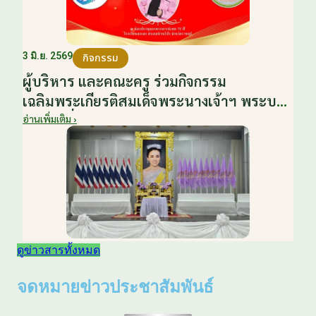
3 มิ.ย. 2569
กิจกรรม
ผู้บริหาร และคณะครู ร่วมกิจกรรม
เฉลิมพระเกียรติสมเด็จพระนางเจ้าฯ พระบรม
ราชินี เนื่องในโอกาสวันเฉลิม
อ่านเพิ่มเติม ›
พระชนมพรรษา กับหน่วยงานอำเภอเมือง
บ้านโป่ง ณ ศาลาประชาคมริมน้ำ วันที่ 3
มิถุนายน 2569
ดูข่าวสารทั้งหมด
จดหมายข่าวประชาสัมพันธ์