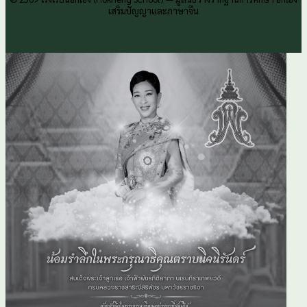
เสริมปัญญาและภาษาจีน