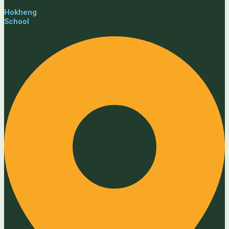
Hokheng
School