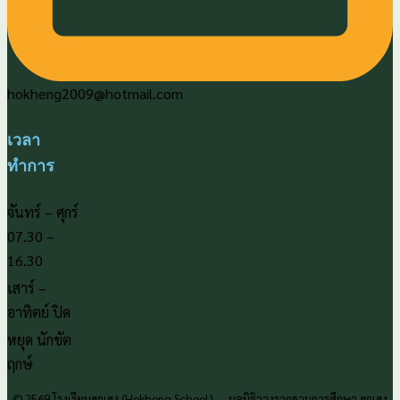
hokheng2009@hotmail.com
เวลา
ทำการ
จันทร์ – ศุกร์
07.30 –
16.30
เสาร์ –
อาทิตย์ ปิด
หยุด นักขัต
ฤกษ์
© 2569 โรงเรียนฮกเฮง (Hokheng School) — มูลนิธิวางรากฐานการศึกษา ฮกเฮง