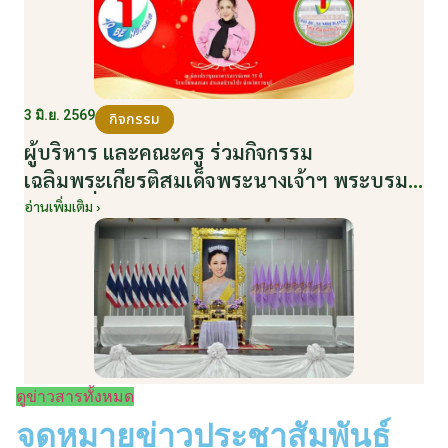
3 มิ.ย. 2569
กิจกรรม
ผู้บริหาร และคณะครู ร่วมกิจกรรม
เฉลิมพระเกียรติสมเด็จพระนางเจ้าฯ พระบรม
ราชินี เนื่องในโอกาสวันเฉลิมพระชนมพรรษา
อ่านเพิ่มเติม ›
กับหน่วยงานอำเภอเมืองบ้านโป่ง ณ ศาลา
ประชาคมริมน้ำ วันที่ 3 มิถุนายน 2569
ดูข่าวสารทั้งหมด
จดหมายข่าวประชาสัมพันธ์