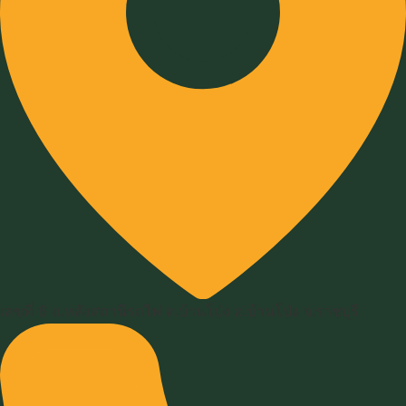
เลขที่ 6 ถ.หลังสถานีรถไฟ ต.บ้านโป่ง อ.บ้านโป่ง จ.ราชบุรี