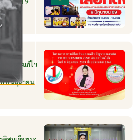
น วันที่ 9
องกันและแก้ไข
นโป่ง
่ 8 มิถุนายน
ยรติสมเด็จพระ