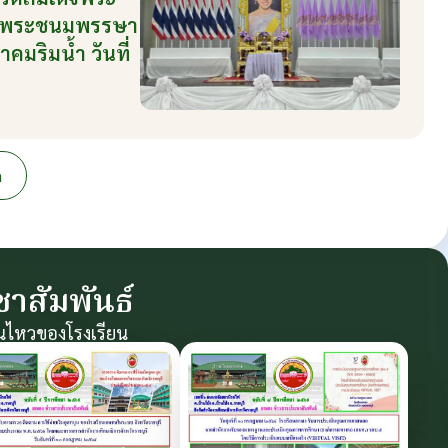
ลิมพระชนมพรรษา
มริมน้ำ วันที่
ด
าสัมพันธ์
นไหวของโรงเรียน