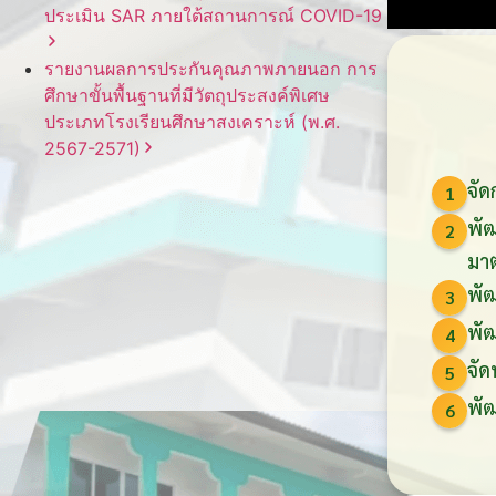
ประเมิน
SAR
ภายใต้
สถานการณ์
COVID-19
รายงานผลการประกันคุณภาพ
ภายนอก
การ
ศึกษาขั้นพื้นฐาน
ที่มีวัตถุประสงค์
พิเศษ
ประเภท
โรงเรียน
ศึกษาสงเคราะห์
(พ.ศ.
2567-2571)
จัด
1
พัฒ
2
มา
พัฒ
3
พั
4
จัด
5
พัฒ
6