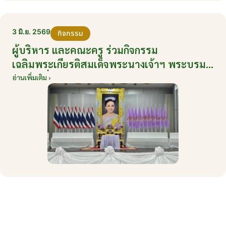
3 มิ.ย. 2569
กิจกรรม
ผู้บริหาร และคณะครู ร่วมกิจกรรม
เฉลิมพระเกียรติสมเด็จพระนางเจ้าฯ พระบรม
ราชินี เนื่องในโอกาสวันเฉลิมพระชนมพรรษา
อ่านเพิ่มเติม ›
กับหน่วยงานอำเภอเมืองบ้านโป่ง ณ ศาลา
ประชาคมริมน้ำ วันที่ 3 มิถุนายน 2569
ดูข่าวสารทั้งหมด