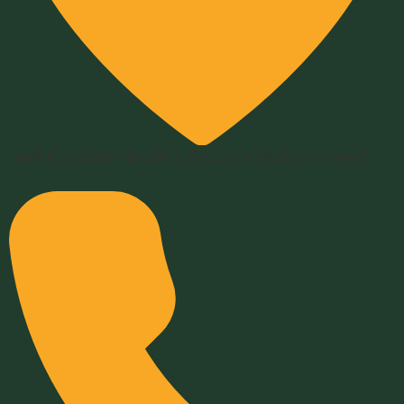
เลขที่ 6 ถ.หลังสถานีรถไฟ ต.บ้านโป่ง อ.บ้านโป่ง จ.ราชบุรี