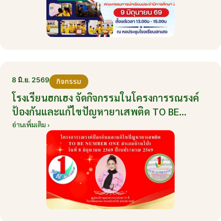
8 มิ.ย. 2569
กิจกรรม
โรงเรียนฮกเฮง จัดกิจกรรมในโครงการรณรงค์
ป้องกันและแก้ไขปัญหายาเสพติด TO BE
NUMBER ONE อำเภอบ้านโป่ง ปีงบประมาณ
อ่านเพิ่มเติม ›
2569 ให้กับนักเรียนแกนนำ ในวันที่ 8 มิถุนายน
2569