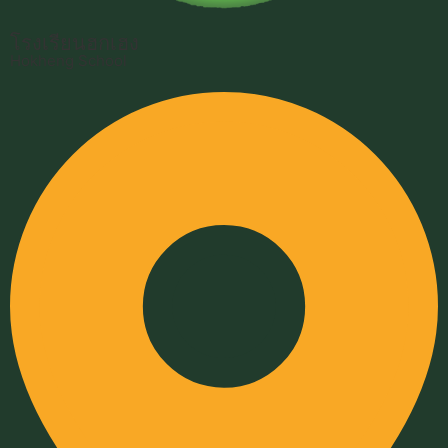
โรงเรียนฮกเฮง
Hokheng School