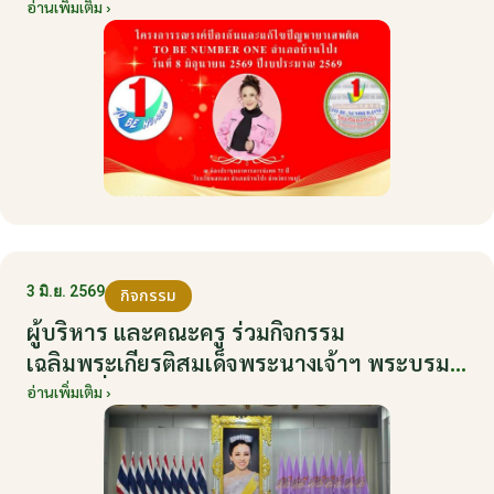
NUMBER ONE อำเภอบ้านโป่ง ปีงบประมาณ
อ่านเพิ่มเติม ›
2569 ให้กับนักเรียนแกนนำ ในวันที่ 8 มิถุนายน
2569
3 มิ.ย. 2569
กิจกรรม
ผู้บริหาร และคณะครู ร่วมกิจกรรม
เฉลิมพระเกียรติสมเด็จพระนางเจ้าฯ พระบรม
ราชินี เนื่องในโอกาสวันเฉลิมพระชนมพรรษา
อ่านเพิ่มเติม ›
กับหน่วยงานอำเภอเมืองบ้านโป่ง ณ ศาลา
ประชาคมริมน้ำ วันที่ 3 มิถุนายน 2569