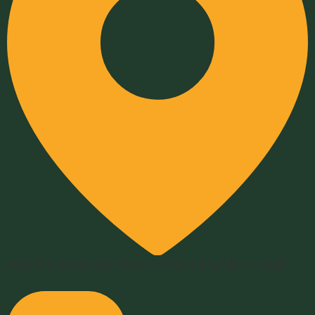
เลขที่ 6 ถ.หลังสถานีรถไฟ ต.บ้านโป่ง อ.บ้านโป่ง จ.ราชบุรี