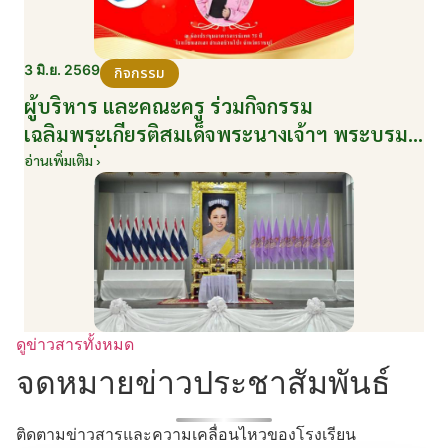
3 มิ.ย. 2569
กิจกรรม
ผู้บริหาร และคณะครู ร่วมกิจกรรม
เฉลิมพระเกียรติสมเด็จพระนางเจ้าฯ พระบรม
ราชินี เนื่องในโอกาสวันเฉลิมพระชนมพรรษา
อ่านเพิ่มเติม ›
กับหน่วยงานอำเภอเมืองบ้านโป่ง ณ ศาลา
ประชาคมริมน้ำ วันที่ 3 มิถุนายน 2569
ดูข่าวสารทั้งหมด
จดหมายข่าวประชาสัมพันธ์
ติดตามข่าวสารและความเคลื่อนไหวของโรงเรียน