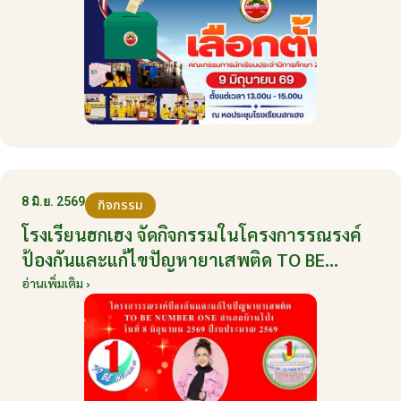
8 มิ.ย. 2569
กิจกรรม
โรงเรียนฮกเฮง จัดกิจกรรมในโครงการรณรงค์
ป้องกันและแก้ไขปัญหายาเสพติด TO BE
NUMBER ONE อำเภอบ้านโป่ง ปีงบประมาณ
อ่านเพิ่มเติม ›
2569 ให้กับนักเรียนแกนนำ ในวันที่ 8 มิถุนายน
2569