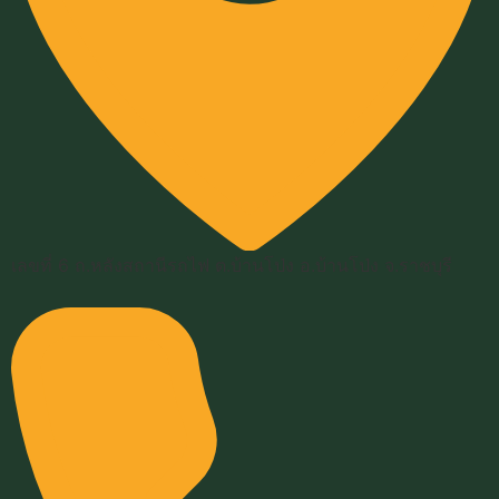
เลขที่ 6 ถ.หลังสถานีรถไฟ ต.บ้านโป่ง อ.บ้านโป่ง จ.ราชบุรี