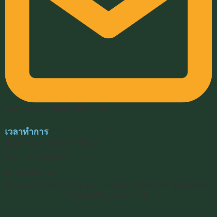
hokheng2009@hotmail.com
เวลาทำการ
จันทร์ – ศุกร์ 07.30 – 16.30
เสาร์ – อาทิตย์ ปิด
หยุด นักขัตฤกษ์
© 2569 โรงเรียนฮกเฮง (Hokheng School) — มูลนิธิวางรากฐานการศึกษา
ฮกเฮงเสริมปัญญาและภาษาจีน