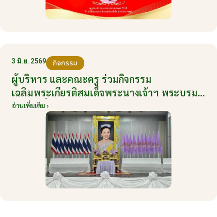
3 มิ.ย. 2569
กิจกรรม
ผู้บริหาร และคณะครู ร่วมกิจกรรม
เฉลิมพระเกียรติสมเด็จพระนางเจ้าฯ พระบรม
ราชินี เนื่องในโอกาสวันเฉลิมพระชนมพรรษา
อ่านเพิ่มเติม ›
กับหน่วยงานอำเภอเมืองบ้านโป่ง ณ ศาลา
ประชาคมริมน้ำ วันที่ 3 มิถุนายน 2569