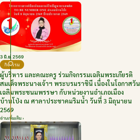
3 มิ.ย. 2569
กิจกรรม
ผู้บริหาร และคณะครู ร่วมกิจกรรมเฉลิมพระเกียรติ
สมเด็จพระนางเจ้าฯ พระบรมราชินี เนื่องในโอกาสวัน
เฉลิมพระชนมพรรษา กับหน่วยงานอำเภอเมือง
บ้านโป่ง ณ ศาลาประชาคมริมน้ำ วันที่ 3 มิถุนายน
2569
อ่านเพิ่มเติม ›