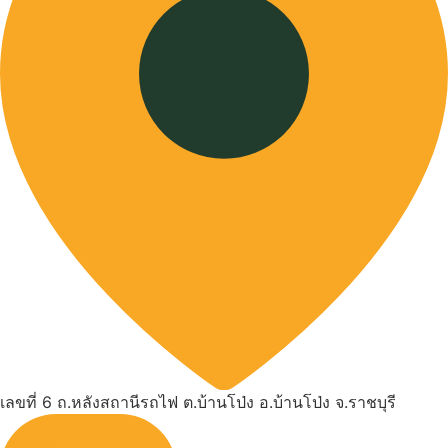
เลขที่ 6 ถ.หลังสถานีรถไฟ ต.บ้านโป่ง อ.บ้านโป่ง จ.ราชบุรี