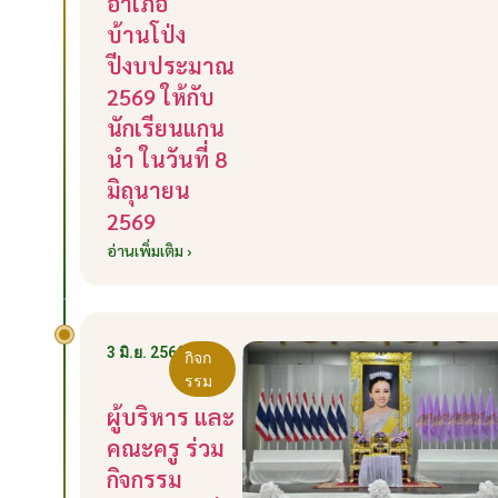
อำเภอ
บ้านโป่ง
ปีงบประมาณ
2569 ให้กับ
นักเรียนแกน
นำ ในวันที่ 8
มิถุนายน
2569
อ่านเพิ่มเติม ›
3 มิ.ย. 2569
กิจก
รรม
ผู้บริหาร และ
คณะครู ร่วม
กิจกรรม