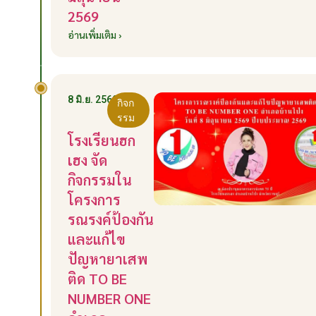
2569
อ่านเพิ่มเติม ›
8 มิ.ย. 2569
กิจก
รรม
โรงเรียนฮก
เฮง จัด
กิจกรรมใน
โครงการ
รณรงค์ป้องกัน
และแก้ไข
ปัญหายาเสพ
ติด TO BE
NUMBER ONE