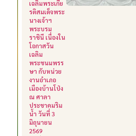
เฉลิมพระเกีย
รติสมเด็จพระ
นางเจ้าฯ
พระบรม
ราชินี เนื่องใน
โอกาสวัน
เฉลิม
พระชนมพรร
ษา กับหน่วย
งานอำเภอ
เมืองบ้านโป่ง
ณ ศาลา
ประชาคมริม
น้ำ วันที่ 3
มิถุนายน
2569