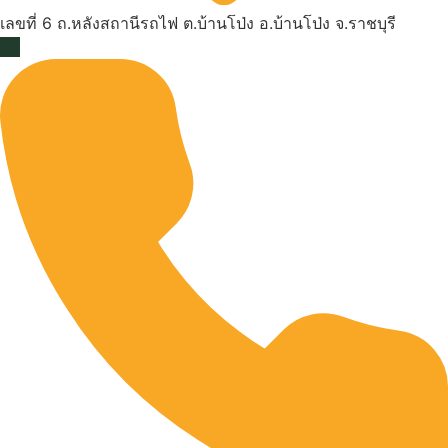
เลขที่ 6 ถ.หลังสถานีรถไฟ ต.บ้านโป่ง อ.บ้านโป่ง จ.ราชบุรี