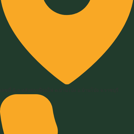
เลขที่ 6 ถ.หลังสถานีรถไฟ ต.บ้านโป่ง อ.บ้านโป่ง จ.ราชบุรี