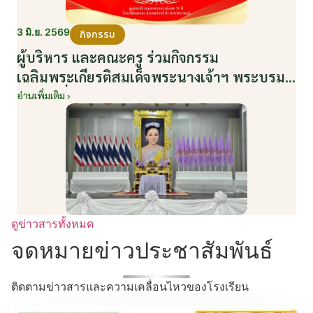
3 มิ.ย. 2569
กิจกรรม
ผู้บริหาร และคณะครู ร่วมกิจกรรม
เฉลิมพระเกียรติสมเด็จพระนางเจ้าฯ พระบรม
ราชินี เนื่องในโอกาสวันเฉลิมพระชนมพรรษา
อ่านเพิ่มเติม ›
กับหน่วยงานอำเภอเมืองบ้านโป่ง ณ ศาลา
ประชาคมริมน้ำ วันที่ 3 มิถุนายน 2569
ดูข่าวสารทั้งหมด
จดหมายข่าวประชาสัมพันธ์
ติดตามข่าวสารและความเคลื่อนไหวของโรงเรียน