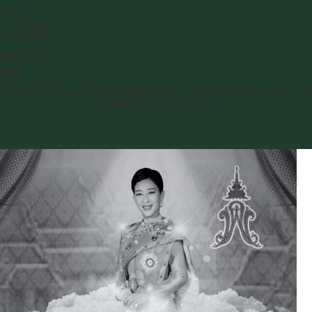
เสาร์ –
อาทิตย์ ปิด
หยุด นักขัต
ฤกษ์
© 2569 โรงเรียนฮกเฮง (Hokheng School) — มูลนิธิวางรากฐานการศึกษา ฮก
เฮงเสริมปัญญาและภาษาจีน