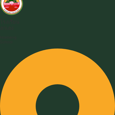
โรงเรียน
ฮกเฮง
Hokheng
School