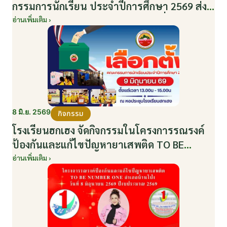
กรรมการนักเรียน ประจำปีการศึกษา 2569 ส่ง
เสริมประชาธิปไตยในโรงเรียน วันที่ 9 มิถุนายน
อ่านเพิ่มเติม ›
2569
8 มิ.ย. 2569
กิจกรรม
โรงเรียนฮกเฮง จัดกิจกรรมในโครงการรณรงค์
ป้องกันและแก้ไขปัญหายาเสพติด TO BE
NUMBER ONE อำเภอบ้านโป่ง ปีงบประมาณ
อ่านเพิ่มเติม ›
2569 ให้กับนักเรียนแกนนำ ในวันที่ 8 มิถุนายน
2569