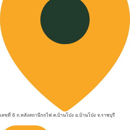
เลขที่ 6 ถ.หลังสถานีรถไฟ ต.บ้านโป่ง อ.บ้านโป่ง จ.ราชบุรี