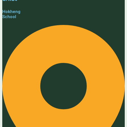
Hokheng
School