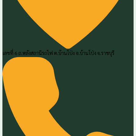
เลขที่ 6 ถ.หลังสถานีรถไฟ ต.บ้านโป่ง อ.บ้านโป่ง จ.ราชบุรี