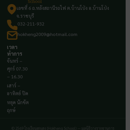
School
เลขที่ 6 ถ.หลังสถานีรถไฟ ต.บ้านโป่ง อ.บ้านโป่ง
จ.ราชบุรี
032-211-932
hokheng2009@hotmail.com
เวลา
ทำการ
จันทร์ –
ศุกร์ 07.30
– 16.30
เสาร์ –
อาทิตย์ ปิด
หยุด นักขัต
ฤกษ์
© 2569 โรงเรียนฮกเฮง (Hokheng School) — มูลนิธิวางรากฐานการ