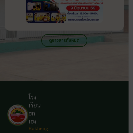
ดูข่าวสารทั้งหมด
โรง
เรียน
ฮก
เฮง
Hokheng